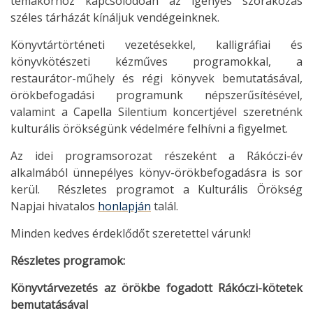
témakörhöz kapcsolódóan az igényes szórakozás
széles tárházát kínáljuk vendégeinknek.
Könyvtártörténeti vezetésekkel, kalligráfiai és
könyvkötészeti kézműves programokkal, a
restaurátor-műhely és régi könyvek bemutatásával,
örökbefogadási programunk népszerűsítésével,
valamint a Capella Silentium koncertjével szeretnénk
kulturális örökségünk védelmére felhívni a figyelmet.
Az idei programsorozat részeként a Rákóczi-év
alkalmából ünnepélyes könyv-örökbefogadásra is sor
kerül. Részletes programot a Kulturális Örökség
Napjai hivatalos
honlapján
talál.
Minden kedves érdeklődőt szeretettel várunk!
Részletes programok:
Könyvtárvezetés az örökbe fogadott Rákóczi-kötetek
bemutatásával