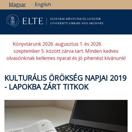
Ugrás
Magyar
English
a
tartalomra
Könyvtárunk 2026. augusztus 1. és 2026.
szeptember 5. között zárva tart. Minden kedves
olvasónknak kellemes nyarat és jó pihenést kívánunk!
KULTURÁLIS ÖRÖKSÉG NAPJAI 2019
- LAPOKBA ZÁRT TITKOK