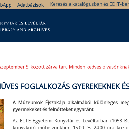
bApp
Adatbázisok
tár
Kutatástámogatás
Levéltár
Támogatás
szeptember 5. között zárva tart. Minden kedves olvasónknak
ŰVES FOGLALKOZÁS GYEREKEKNEK É
A Múzeumok Éjszakája alkalmából különleges megl
gyermekeket és felnőtteket egyaránt.
Az ELTE Egyetemi Könyvtár és Levéltárban (1053 Bud
könyvkötő műhelyünkben 15.00 és 24.00 óra közöt