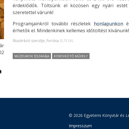
érdeklődők. Töltsünk el közösen egy nyári esté
szeretettel várunk!
Programjainkról további részletek
honlapunkon
é
érhetők el. Mindenkinek kellemes időtöltést kívánunk!
Illusztráció szerzője, forrása:
ELTE EKL
ár
02
MÚZEUMOK ÉJSZAKÁJA
KÖNYVKÖTŐ MŰHELY
© 2026 Egyetemi Könyvtár és Le
Impresszum