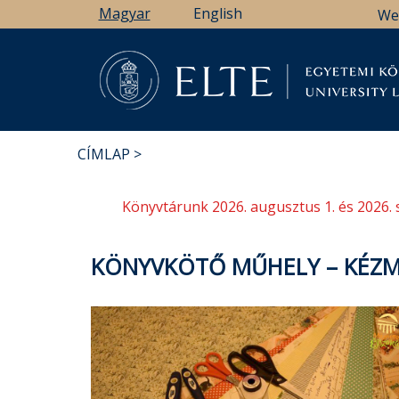
Ugrás
Magyar
English
We
a
tartalomra
Könyv
CÍMLAP
MORZSA
Könyvtárunk 2026. augusztus 1. és 2026. 
KÖNYVKÖTŐ MŰHELY – KÉZM