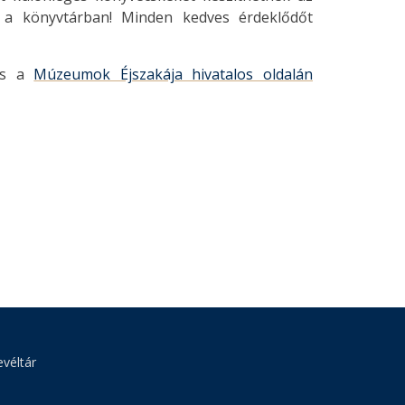
t a könyvtárban! Minden kedves érdeklődőt
s a
Múzeumok Éjszakája hivatalos oldalán
véltár