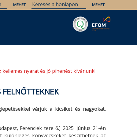
Savaria
Örökség
ELTE Könyvtárak
 kellemes nyarat és jó pihenést kívánunk!
S FELNŐTTEKNEK
epetésekkel várjuk a kicsiket és nagyokat,
apest, Ferenciek tere 6.) 2025. június 21-én
t különleges könyvecskéket készíthetnek az