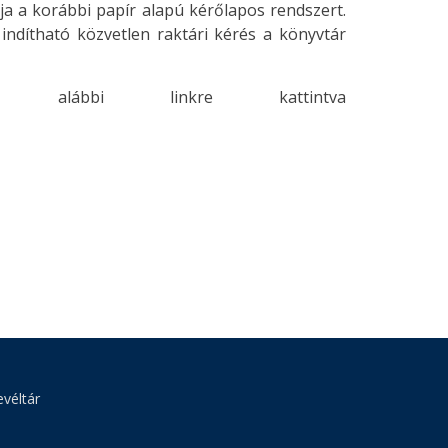
tja a korábbi papír alapú kérőlapos rendszert.
ndítható közvetlen raktári kérés a könyvtár
 alábbi linkre kattintva
véltár