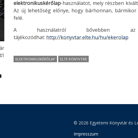
elektronikuskérőlap
-használatot, mely részben kivál
Az új lehetőség előnye, hogy bárhonnan, bármikor i
felé.
A használatról bővebben az
tájékozódhat:
http://konyvtar.elte.hu/hu/ekerolap
ár
:41
ELEKTRONIKUSKÉRŐLAP
ELTE KÖNYVTÁR
© 2026 Egyetemi Könyvtár és Le
Impresszum