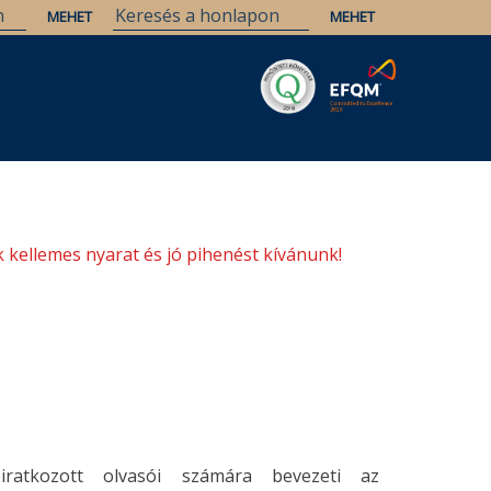
Savaria
Örökség
ELTE Könyvtárak
 kellemes nyarat és jó pihenést kívánunk!
ratkozott olvasói számára bevezeti az