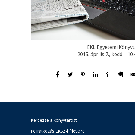
EKL Egyetemi Könyvt
2015. április 7., kedd – 10
Kérdezze a könyvtárost!
Feliratkozás EKSZ-hírlevélre