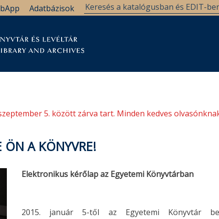
bApp
Adatbázisok
tár
Kutatástámogatás
Levéltár
Támogatás
szeptember 5. között zárva tart. Minden kedves olvasónknak
E ÖN A KÖNYVRE!
Elektronikus kérőlap az Egyetemi Könyvtárban
2015. január 5-től az Egyetemi Könyvtár bei