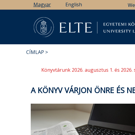
Ugrás
Magyar
English
We
a
tartalomra
Könyv
CÍMLAP
MORZSA
Könyvtárunk 2026. augusztus 1. és 2026. 
A KÖNYV VÁRJON ÖNRE ÉS N