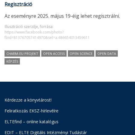
Regisztráció
Az eseményre 2025. május 19-éig lehet regisztrálni.
Illusztráció szerzője, forrása:
https://www.facebook.com/photo?
fbid=813767057414970&set=a.486654013459611
CHARM-EU PROJEKT
OPEN ACCESS
OPEN SCIENCE
OPEN DATA
KÉPZÉS
Kérdezze a könyvtárost!
Feliratkozás EKSZ-hírlevélre
ELTEfind – online katalógus
EDIT – ELTE Digitális Intézményi Tudástár