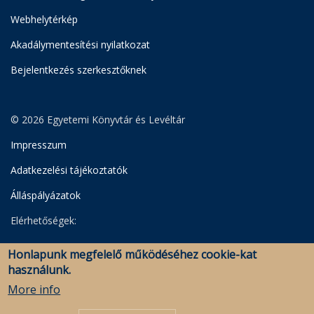
Webhelytérkép
Akadálymentesítési nyilatkozat
Bejelentkezés szerkesztőknek
© 2026 Egyetemi Könyvtár és Levéltár
Impresszum
Adatkezelési tájékoztatók
Álláspályázatok
Elérhetőségek:
Egyetemi Könyvtár
Honlapunk megfelelő működéséhez cookie-kat
Levéltár
használunk.
Savaria Könyvtár és Levéltár (Szombathely)
More info