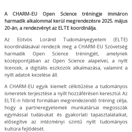
A CHARM-EU Open Science tréningje immáron
harmadik alkalommal kerül megrendezésre 2025. május
20-án, a rendezvényt az ELTE koordinálja.
Az Eötvös Loránd Tudományegyetem (ELTE)
koordinálásával rendezik meg a CHARM-EU Szövetség
harmadik Open Science tréningjét, amelynek
középpontjában az Open Science alapelvei, a nyílt
licencek, a digitális eszközök alkalmazása, valamint a
nyílt adatok kezelése áll.
A CHARM-EU egyik kiemelt célkitűzése a tudományos
ismeretek terjesztése a nyílt hozzáférésen keresztül. Az
ELTE-n hibrid formában megrendezendő tréning célja,
hogy a partneregyetemek munkatársai megosszák
egymással tudásukat és gyakorlati tapasztalataikat,
elősegítve az intézményi szintű nyílt tudományos
kultúra fejlődését.