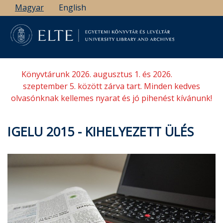
Ugrás
Magyar
English
a
tartalomra
Könyvtárunk 2026. augusztus 1. és 2026.
szeptember 5. között zárva tart. Minden kedves
olvasónknak kellemes nyarat és jó pihenést kívánunk!
IGELU 2015 - KIHELYEZETT ÜLÉS