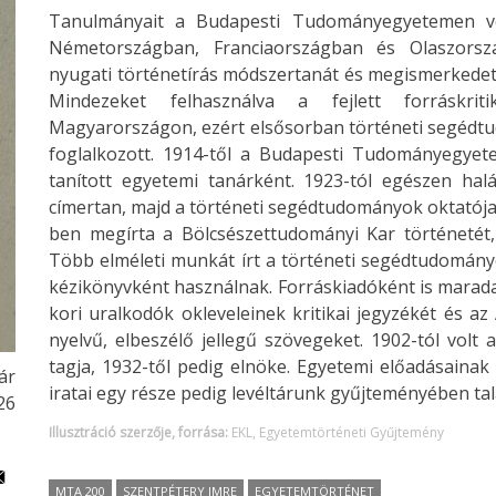
Tanulmányait a Budapesti Tudományegyetemen vég
Németországban, Franciaországban és Olaszorszá
nyugati történetírás módszertanát és megismerkedett 
Mindezeket felhasználva a fejlett forráskrit
Magyarországon, ezért elsősorban történeti segédtu
foglalkozott. 1914-től a Budapesti Tudományegye
tanított egyetemi tanárként. 1923-tól egészen halá
címertan, majd a történeti segédtudományok oktatója
ben megírta a Bölcsészettudományi Kar történetét,
Több elméleti munkát írt a történeti segédtudomány
kézikönyvként használnak. Forráskiadóként is marada
kori uralkodók okleveleinek kritikai jegyzékét és a
nyelvű, elbeszélő jellegű szövegeket. 1902-tól volt
tagja, 1932-től pedig elnöke. Egyetemi előadásaina
ár
iratai egy része pedig levéltárunk gyűjteményében tal
26
Illusztráció szerzője, forrása:
EKL, Egyetemtörténeti Gyűjtemény
MTA 200
SZENTPÉTERY IMRE
EGYETEMTÖRTÉNET