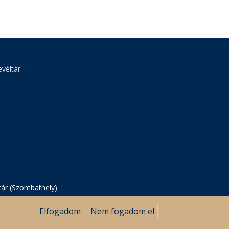
véltár
tár (Szombathely)
Elfogadom
Nem fogadom el