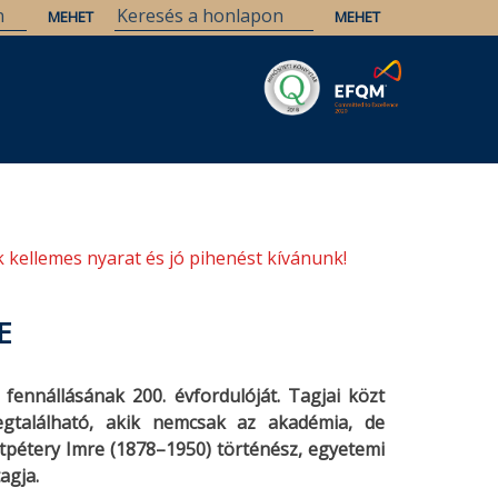
Savaria
Örökség
ELTE Könyvtárak
 kellemes nyarat és jó pihenést kívánunk!
E
nnállásának 200. évfordulóját. Tagjai közt
gtalálható, akik nemcsak az akadémia, de
pétery Imre (1878–1950) történész, egyetemi
agja.