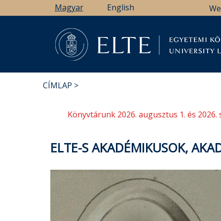
Ugrás
Magyar
English
We
a
tartalomra
Könyv
CÍMLAP
MORZSA
Könyvtárunk 2026. augusztus 1. és 2026. 
ELTE-S AKADÉMIKUSOK, AKAD