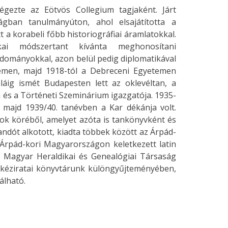
ezte az Eötvös Collegium tagjaként. Járt
gban tanulmányúton, ahol elsajátította a
a korabeli főbb historiográfiai áramlatokkal.
ikai módszertant kívánta meghonosítani
dományokkal, azon belül pedig diplomatikával
temen, majd 1918-tól a Debreceni Egyetemen
láig ismét Budapesten lett az oklevéltan, a
 és a Történeti Szeminárium igazgatója. 1935-
 majd 1939/40. tanévben a Kar dékánja volt.
ok köréből, amelyet azóta is tankönyvként és
ndót alkotott, kiadta többek között az Árpád-
z Árpád-kori Magyarországon keletkezett latin
 a Magyar Heraldikai és Genealógiai Társaság
k kéziratai könyvtárunk különgyűjteményében,
álható.