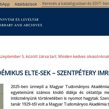
bApp
Adatbázisok
tár
Kutatástámogatás
Levéltár
Támogatás
szeptember 5. között zárva tart. Minden kedves olvasónknak
ÉMIKUS ELTE-SEK – SZENTPÉTERY IMR
2025-ben ünnepli a Magyar Tudományos Akadémia fe
egyetemünk számos kiváló diákja és oktatója me
intézményünk történetében is nyomot hagytak. Szent
tanár 1929-től volt a Magyar Tudományos Akadémia t