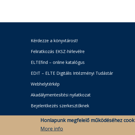
Kérdezze a könyvtárost!
Feliratkozás EKSZ-hírlevélre
ELTEfind – online katalógus
EDIT – ELTE Digitális Intézményi Tudástár
Webhelytérkép
Akadálymentesítési nyilatkozat
Bejelentkezés szerkesztőknek
Honlapunk megfelelő működéséhez cooki
More info