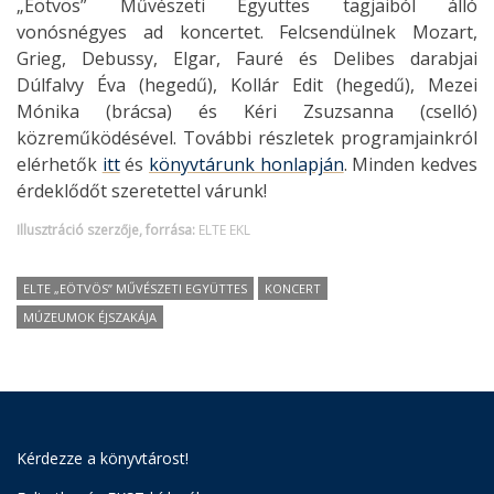
„Eötvös” Művészeti Együttes tagjaiból álló
vonósnégyes ad koncertet. Felcsendülnek Mozart,
Grieg, Debussy, Elgar, Fauré és Delibes darabjai
Dúlfalvy Éva (hegedű), Kollár Edit (hegedű), Mezei
Mónika (brácsa) és Kéri Zsuzsanna (cselló)
közreműködésével. További részletek programjainkról
elérhetők
itt
és
könyvtárunk honlapján
.
Minden kedves
érdeklődőt szeretettel várunk!
Illusztráció szerzője, forrása:
ELTE EKL
ELTE „EÖTVÖS” MŰVÉSZETI EGYÜTTES
KONCERT
MÚZEUMOK ÉJSZAKÁJA
Kérdezze a könyvtárost!