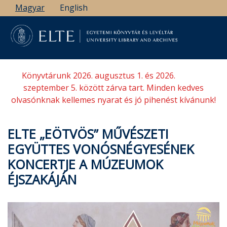
Ugrás
Magyar
English
a
tartalomra
Könyvtárunk 2026. augusztus 1. és 2026.
szeptember 5. között zárva tart. Minden kedves
olvasónknak kellemes nyarat és jó pihenést kívánunk!
ELTE „EÖTVÖS” MŰVÉSZETI
EGYÜTTES VONÓSNÉGYESÉNEK
KONCERTJE A MÚZEUMOK
ÉJSZAKÁJÁN