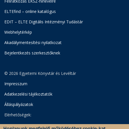
Feliratkozás EKSZ-hírlevélre
ELTEfind – online katalógus
EDIT – ELTE Digitális Intézményi Tudástár
Webhelytérkép
Akadálymentesítési nyilatkozat
Bejelentkezés szerkesztőknek
© 2026 Egyetemi Könyvtár és Levéltár
Impresszum
Adatkezelési tájékoztatók
Álláspályázatok
Elérhetőségek:
Egyetemi Könyvtár
Honlapunk megfelelő működéséhez cookie-kat