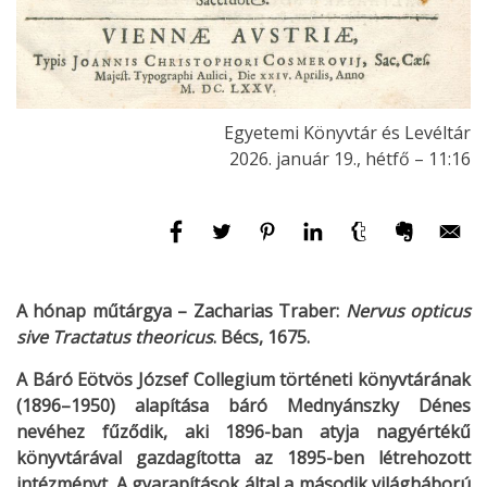
Egyetemi Könyvtár és Levéltár
2026. január 19., hétfő – 11:16
A hónap műtárgya – Zacharias Traber:
Nervus opticus
sive Tractatus theoricus
. Bécs, 1675.
A Báró Eötvös József Collegium történeti könyvtárának
(1896–1950) alapítása báró Mednyánszky Dénes
nevéhez fűződik, aki 1896-ban atyja nagyértékű
könyvtárával gazdagította az 1895-ben létrehozott
intézményt. A gyarapítások által a második világháború