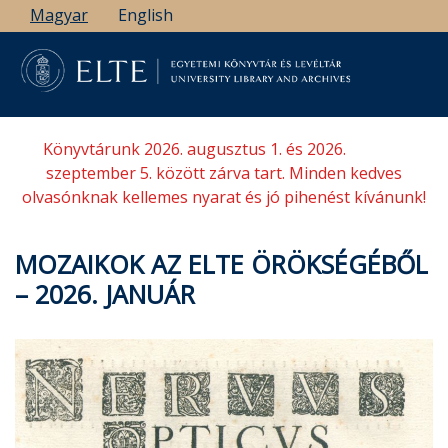
Ugrás
Magyar
English
a
tartalomra
Könyvtárunk 2026. augusztus 1. és 2026.
szeptember 5. között zárva tart. Minden kedves
olvasónknak kellemes nyarat és jó pihenést kívánunk!
MOZAIKOK AZ ELTE ÖRÖKSÉGÉBŐL
– 2026. JANUÁR