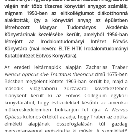
végén már több tízezres könyvtári anyagot számlált,
mígnem 1950-ben az elitkollégiumot diákotthonná
alakították, így a könyvtári anyag az épületben
létrehozott Magyar Tudományos Akadémia
Könyvtárának kezelésébe került, amelyből 1956-ban
létrejött az Irodalomtudományi Intézet Eötvös
Könyvtára (mai nevén: ELTE HTK Irodalomtudományi
Kutatóintézet Eötvös Könyvtára).
Az eredeti leltárnaplók alapján Zacharias Traber
Nervus opticus
sive Tractatus theoricus
című 1675-ben
Bécsben megjelent kötete 1903-ban került be, majd a
második világháború zűrzavarai következtében
hiányként került ki az Eötvös Collegium egykori
könyvtárából, hogy évtizedekkel később az amerikai
műkereskedelemben bukkanjon fel újra. A
Nervus
Opticus
különös értékét az adja, hogy Traber az optika
elméleti alapjának összefoglalásán túl gazdag
metszetanyaggal egészítette ki művét. A szemléltető