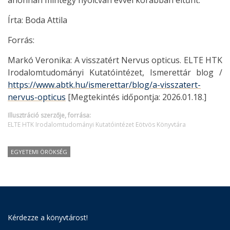
ahonnan mintegy nyolcvan évvel korábban eltűnt.
Írta: Boda Attila
Forrás:
Markó Veronika: A visszatért Nervus opticus. ELTE HTK
Irodalomtudományi Kutatóintézet, Ismerettár blog /
https://www.abtk.hu/ismerettar/blog/a-visszatert-
nervus-opticus
[Megtekintés időpontja: 2026.01.18.]
Illusztráció szerzője, forrása:
ELTE HTK Irodalomtudományi Kutatóintézet Eötvös Könyvtára
EGYETEMI ÖRÖKSÉG
Kérdezze a könyvtárost!