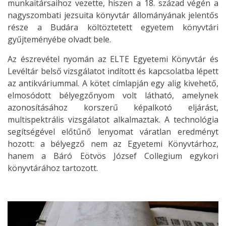
munkaitársaihoz vezette, hiszen a 18. század végén a
nagyszombati jezsuita könyvtár állományának jelentős
része a Budára költöztetett egyetem könyvtári
gyűjteményébe olvadt bele.
Az észrevétel nyomán az ELTE Egyetemi Könyvtár és
Levéltár belső vizsgálatot indított és kapcsolatba lépett
az antikváriummal. A kötet címlapján egy alig kivehető,
elmosódott bélyegzőnyom volt látható, amelynek
azonosításához korszerű képalkotó eljárást,
multispektrális vizsgálatot alkalmaztak. A technológia
segítségével előtűnő lenyomat váratlan eredményt
hozott: a bélyegző nem az Egyetemi Könyvtárhoz,
hanem a Báró Eötvös József Collegium egykori
könyvtárához tartozott.