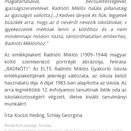
magatartásával, becsületességével,
igazságszeretetével. Radnóti Miklós halála pillanatáig
az igazságot vallotta.[…] Kedves lányok és fiúk, legyetek
büszkék arra, hogy az ő nevéről nevezik iskolátokat, s
igyekezzetek méltóak lenni a költőhöz és a nem
mindennapi módon tiszta, tántoríthatatlan emberhez,
Radnóti Miklóshoz.”
Az emlékplakett Radnóti Miklós (1909–1944) magyar
költő szembenéző portréját ábrázolja, felirata:
„
RADNÓTI
”
. Az ELTE Radnóti Miklós Gyakorló Iskola
emlékplakettjének jelenlegi változata, az iskola belső
használatú díja. A díjat 1983-ban alapította az iskola. Az
arra legméltóbb 12. évfolyamos tanulónak ítélik oda az
iskolaközösségért végzett, illetve kiváló tanulmányi
munkáért.
Írta: Kocsis Hedvig, Schlay Georgina
Illusztráció szerzője, forrása:
ELTE Radnóti Miklós Gyakorlóiskola / ELTE Egyetemi Könyvtár és Levéltár