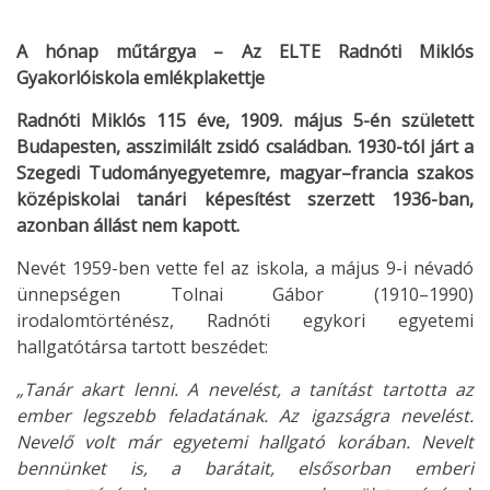
A hónap műtárgya – Az ELTE Radnóti Miklós
Gyakorlóiskola emlékplakettje
Radnóti Miklós 115 éve, 1909. május 5-én született
Budapesten, asszimilált zsidó családban. 1930-tól járt a
Szegedi Tudományegyetemre, magyar–francia szakos
középiskolai tanári képesítést szerzett 1936-ban,
azonban állást nem kapott.
Nevét 1959-ben vette fel az iskola, a május 9-i névadó
ünnepségen Tolnai Gábor (1910–1990)
irodalomtörténész, Radnóti egykori egyetemi
hallgatótársa tartott beszédet:
„Tanár akart lenni. A nevelést, a tanítást tartotta az
ember legszebb feladatának. Az igazságra nevelést.
Nevelő volt már egyetemi hallgató korában. Nevelt
bennünket is, a barátait, elsősorban emberi