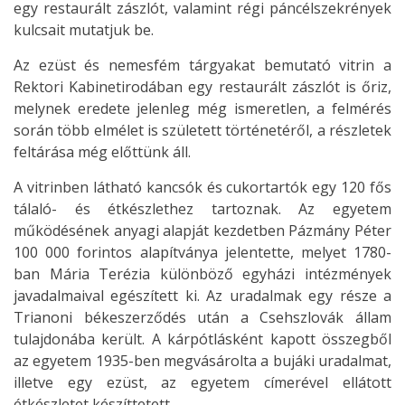
egy restaurált zászlót, valamint régi páncélszekrények
kulcsait mutatjuk be.
Az ezüst és nemesfém tárgyakat bemutató vitrin a
Rektori Kabinetirodában egy restaurált zászlót is őriz,
melynek eredete jelenleg még ismeretlen, a felmérés
során több elmélet is született történetéről, a részletek
feltárása még előttünk áll.
A vitrinben látható kancsók és cukortartók egy 120 fős
tálaló- és étkészlethez tartoznak. Az egyetem
működésének anyagi alapját kezdetben Pázmány Péter
100 000 forintos alapítványa jelentette, melyet 1780-
ban Mária Te­rézia különböző egyházi intézmények
javadalmaival egészített ki. Az uradalmak egy része a
Trianoni békeszerződés után a Csehszlo­vák állam
tulajdonába került. A kárpótlásként kapott összegből
az egye­tem 1935-ben megvásárolta a bujáki uradalmat,
illetve egy ezüst, az egyetem címerével ellátott
étkészletet készíttetett.