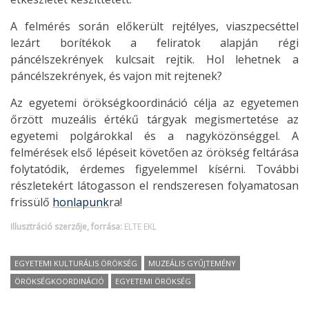
A felmérés során előkerült rejtélyes, viaszpecséttel
lezárt borítékok a feliratok alapján régi
páncélszekrények kulcsait rejtik. Hol lehetnek a
páncélszekrények, és vajon mit rejtenek?
Az egyetemi örökségkoordináció célja az egyetemen
őrzött muzeális értékű tárgyak megismertetése az
egyetemi polgárokkal és a nagyközönséggel. A
felmérések első lépéseit követően az örökség feltárása
folytatódik, érdemes figyelemmel kísérni. További
részletekért látogasson el rendszeresen folyamatosan
frissülő
honlapunk
ra!
Illusztráció szerzője, forrása:
ELTE EKL
EGYETEMI KULTURÁLIS ÖRÖKSÉG
MUZEÁLIS GYŰJTEMÉNY
ÖRÖKSÉGKOORDINÁCIÓ
EGYETEMI ÖRÖKSÉG