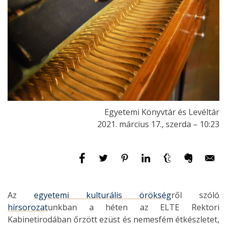
Egyetemi Könyvtár és Levéltár
2021. március 17., szerda – 10:23
Az
egyetemi kulturális örökség
ről szóló
hírsorozat
unkban a héten az ELTE Rektori
Kabinetirodában őrzött ezüst és nemesfém étkészletet,