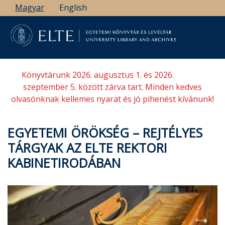
Ugrás
Magyar
English
a
tartalomra
Könyvtárunk 2026. augusztus 1. és 2026.
szeptember 5. között zárva tart. Minden kedves
olvasónknak kellemes nyarat és jó pihenést kívánunk!
EGYETEMI ÖRÖKSÉG – REJTÉLYES
TÁRGYAK AZ ELTE REKTORI
KABINETIRODÁBAN