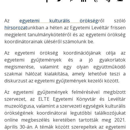
Az
egyetemi kulturális örökség
ről szóló
hírsorozat
unkban a héten az Egyetemi Levéltár frissen
megjelent tanulmánykötetéről és az egyetemi örökség
koordinátorainak üléséről számolunk be.
Az egyetemi örökség koordinációjának célja az
egyetemi gyűjtemények és a jó gyakorlatok
megismerése, valamint egy olyan együttműködő
szakmai hálózat kialakítása, amely lehetővé teszi a
diskurzust az egyetemi gyűjtemények kezelői között.
Az egyetemi gyűjtemények felmérésével megbízott
szervezet, az ELTE Egyetemi Könyvtár és Levéltár
muzeológusa, valamint a szervezeti egységek kulturális
örökségének koordinátorai legutóbbi találkozójukat
online megbeszélés keretében tartották meg 2021.
április 30-án. A témák között szerepeltek az egyetemi