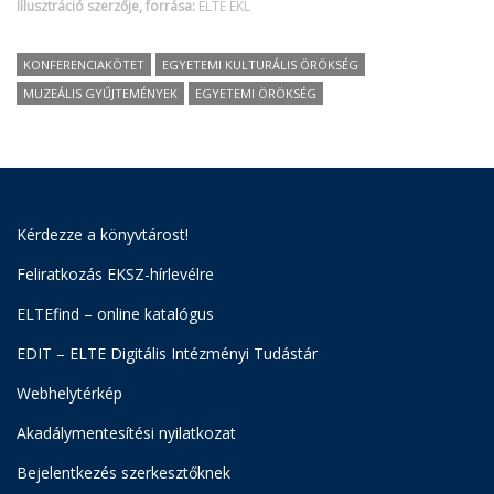
Illusztráció szerzője, forrása:
ELTE EKL
KONFERENCIAKÖTET
EGYETEMI KULTURÁLIS ÖRÖKSÉG
MUZEÁLIS GYŰJTEMÉNYEK
EGYETEMI ÖRÖKSÉG
Kérdezze a könyvtárost!
Feliratkozás EKSZ-hírlevélre
ELTEfind – online katalógus
EDIT – ELTE Digitális Intézményi Tudástár
Webhelytérkép
Akadálymentesítési nyilatkozat
Bejelentkezés szerkesztőknek