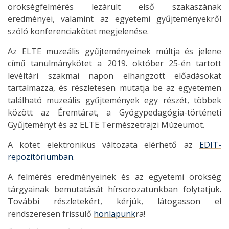
örökségfelmérés lezárult első szakaszának
eredményei, valamint az egyetemi gyűjteményekről
szóló konferenciakötet megjelenése.
Az ELTE muzeális gyűjteményeinek múltja és jelene
című tanulmánykötet a 2019. október 25-én tartott
levéltári szakmai napon elhangzott előadásokat
tartalmazza, és részletesen mutatja be az egyetemen
található muzeális gyűjtemények egy részét, többek
között az Éremtárat, a Gyógypedagógia-történeti
Gyűjteményt és az ELTE Természetrajzi Múzeumot.
A kötet elektronikus változata elérhető az
EDIT-
repozitóriumban
.
A felmérés eredményeinek és az egyetemi örökség
tárgyainak bemutatását hírsorozatunkban folytatjuk.
További részletekért, kérjük, látogasson el
rendszeresen frissülő
honlapunk
ra!