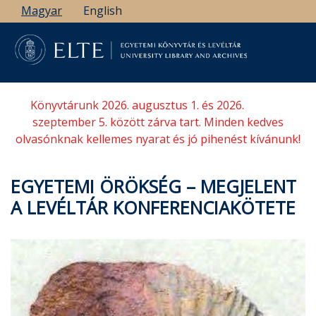
Ugrás
Magyar
English
a
tartalomra
Könyvtárunk 2026. augusztus 1. és 2026.
szeptember 5. között zárva tart. Minden kedves
olvasónknak kellemes nyarat és jó pihenést kívánunk!
EGYETEMI ÖRÖKSÉG – MEGJELENT
A LEVÉLTÁR KONFERENCIAKÖTETE