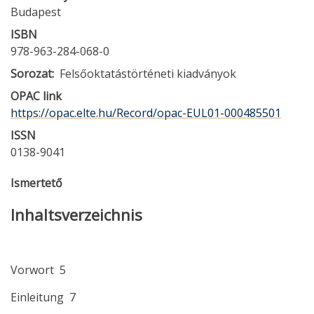
Budapest
ISBN
978-963-284-068-0
Sorozat
Felsőoktatástörténeti kiadványok
OPAC link
https://opac.elte.hu/Record/opac-EUL01-000485501
ISSN
0138-9041
Ismertető
Inhaltsverzeichnis
Vorwort 5
Einleitung 7