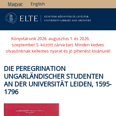
Ugrás
Magyar
English
a
tartalomra
Könyvtárunk 2026. augusztus 1. és 2026.
szeptember 5. között zárva tart. Minden kedves
olvasónknak kellemes nyarat és jó pihenést kívánunk!
DIE PEREGRINATION
UNGARLÄNDISCHER STUDENTEN
AN DER UNIVERSITÄT LEIDEN, 1595-
1796