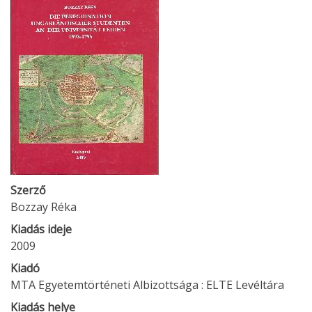
Szerző
Bozzay Réka
Kiadás ideje
2009
Kiadó
MTA Egyetemtörténeti Albizottsága : ELTE Levéltára
Kiadás helye