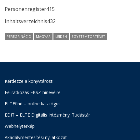
Personenregister415
Inhaltsverzeichnis432
PEREGRINÁCIÓ
MAGYAR
LEIDEN
EGYETEMTÖRTÉNET
Kérdezze a könyvtárost!
Feliratkozás EKSZ-hírlevélre
ELTEfind – online katalógus
EDIT – ELTE Digitális Intézményi Tudástár
Webhelytérkép
Akadálymentesítési nyilatkozat