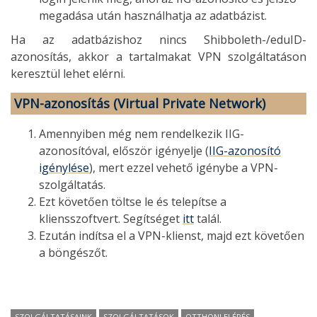
megadása után használhatja az adatbázist.
Ha az adatbázishoz nincs Shibboleth-/eduID-
azonosítás, akkor a tartalmakat VPN szolgáltatáson
keresztül lehet elérni.
VPN-azonosítás (Virtual Private Network)
Amennyiben még nem rendelkezik IIG-
azonosítóval, először igényelje (
IIG-azonosító
igénylése
), mert ezzel vehető igénybe a VPN-
szolgáltatás.
Ezt követően töltse le és telepítse a
kliensszoftvert. Segítséget
itt
talál.
Ezután indítsa el a VPN-klienst, majd ezt követően
a böngészőt.
SZOLGÁLTATÁSAINK
SZOLGÁLTATÁSOK
OTTHONI ELÉRÉS