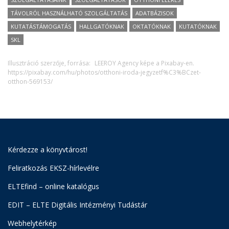
TÁVOLRÓL HASZNÁLHATÓ SZOLGÁLTATÁS
ADATBÁZISOK
KUTATÁSTÁMOGATÁS
HALLGATÓKNAK
OKTATÓKNAK
KUTATÓKNAK
SKL
Illusztráció szerzője, forrása:
LEEROY Agency képe a Pixabay-en.
https://pixabay.com/hu/photos/otthoni-iroda-jegyzetf%C3%BCzet-
otthon-569153/
Kérdezze a könyvtárost!
Feliratkozás EKSZ-hírlevélre
ELTEfind – online katalógus
EDIT – ELTE Digitális Intézményi Tudástár
Webhelytérkép