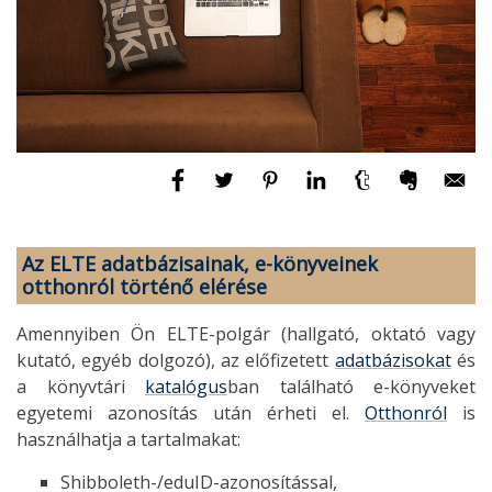
Az ELTE adatbázisainak, e-könyveinek
otthonról történő elérése
Amennyiben Ön ELTE-polgár (hallgató, oktató vagy
kutató, egyéb dolgozó), az előfizetett
adatbázisokat
és
a könyvtári
katalógus
ban található e-könyveket
egyetemi azonosítás után érheti el.
Otthonról
is
használhatja a tartalmakat:
Shibboleth-/eduID-azonosítással,