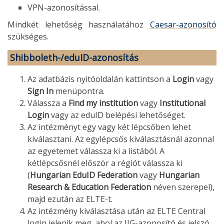
VPN-azonosítással.
Mindkét lehetőség használatához
Caesar-azonosító
szükséges.
Shibboleth-/eduID-azonosítás
Az adatbázis nyitóoldalán kattintson a
Login
vagy
Sign In
menüpontra.
Válassza a
Find my institution
vagy
Institutional
Login
vagy az eduID belépési lehetőséget.
Az intézményt egy vagy két lépcsőben lehet
kiválasztani. Az egylépcsős kiválasztásnál azonnal
az egyetemet válassza ki a listából. A
kétlépcsősnél először a régiót válassza ki
(
Hungarian EduID Federation
vagy
Hungarian
Research & Education Federation
néven szerepel),
majd ezután az ELTE-t.
Az intézmény kiválasztása után az ELTE Central
login jelenik meg, ahol az IIG-azonosító és jelszó