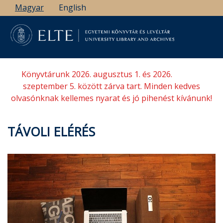
Ugrás
Magyar
English
a
tartalomra
Könyvtárunk 2026. augusztus 1. és 2026.
szeptember 5. között zárva tart. Minden kedves
olvasónknak kellemes nyarat és jó pihenést kívánunk!
TÁVOLI ELÉRÉS