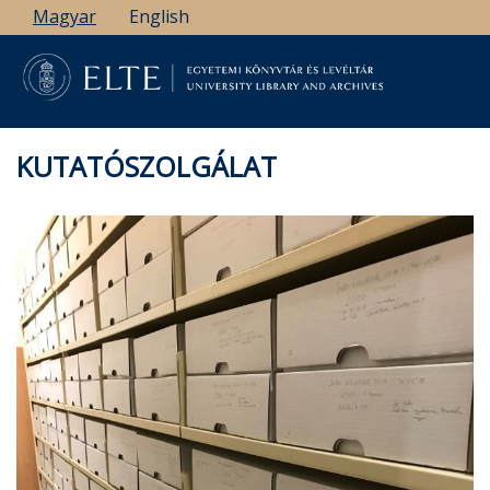
Ugrás
Magyar
English
a
tartalomra
KUTATÓSZOLGÁLAT