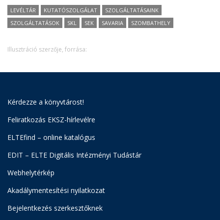
LEVÉLTÁR
KUTATÓSZOLGÁLAT
SZOLGÁLTATÁSAINK
SZOLGÁLTATÁSOK
SKL
SEK
SAVARIA
SZOMBATHELY
Illusztráció szerzője, forrása:
Kérdezze a könyvtárost!
Feliratkozás EKSZ-hírlevélre
ELTEfind – online katalógus
EDIT – ELTE Digitális Intézményi Tudástár
Webhelytérkép
Akadálymentesítési nyilatkozat
Bejelentkezés szerkesztőknek