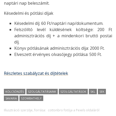
naptári nap beleszámít.
Késedelmi és pótlási díjak
Késedelmi díj: 60 Ft/naptári nap/dokumentum.
Felszólító levél küldésének költsége: 200 Ft
adminisztrációs díj + a mindenkori bruttó postai
díj.
Könyv pótlásának adminisztrációs díja: 2000 Ft.
Elveszett érvényes olvasójegy pótlása: 500 Ft.
Részletes szabályzat és díjtételek
KÖLCSÖNZÉS
SZOLGÁLTATÁSAINK
SZOLGÁLTATÁSOK
SKL
SEK
SAVARIA
SZOMBATHELY
Illusztráció szerzője, forrása:
cottonbro fotója a Pexels oldaláról