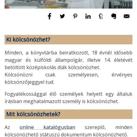
Ki kölcsönözhet?
Minden, a könyvtárba beiratkozott, 18 évnél idősebb
magyar és külföldi állampolgár, illetve 14. életévét
betöltött középiskolás diák kölcsönözhet.
Kölcsönözni csak személyesen, érvényes
kölcsönzőjeggyel tud.
Fogyatékossággal élő személyek helyett egy általuk
írásban meghatalmazott személy is kölcsönözhet.
Mit kölcsönözhetek?
Az
online katalógusban
szereplő, minden
kölcsönözhető státuszú dokumentum kölcsönözhető.