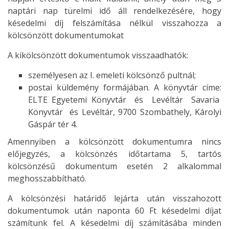
naptári nap türelmi idő áll rendelkezésére, hogy
késedelmi díj felszámítása nélkül visszahozza a
kölcsönzött dokumentumokat
A kikölcsönzött dokumentumok visszaadhatók:
személyesen az I. emeleti kölcsönző pultnál;
postai küldemény formájában. A könyvtár címe:
ELTE Egyetemi Könyvtár és Levéltár Savaria
Könyvtár és Levéltár, 9700 Szombathely, Károlyi
Gáspár tér 4.
Amennyiben a kölcsönzött dokumentumra nincs
előjegyzés, a kölcsönzés időtartama 5, tartós
kölcsönzésű dokumentum esetén 2 alkalommal
meghosszabbítható.
A kölcsönzési határidő lejárta után visszahozott
dokumentumok után naponta 60 Ft késedelmi díjat
számítunk fel. A késedelmi díj számításába minden