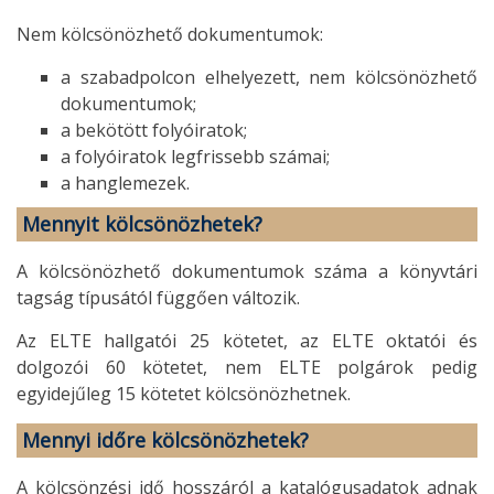
Nem kölcsönözhető dokumentumok:
a szabadpolcon elhelyezett, nem kölcsönözhető
dokumentumok;
a bekötött folyóiratok;
a folyóiratok legfrissebb számai;
a hanglemezek.
Mennyit kölcsönözhetek?
A kölcsönözhető dokumentumok száma a könyvtári
tagság típusától függően változik.
Az ELTE hallgatói 25 kötetet, az ELTE oktatói és
dolgozói 60 kötetet, nem ELTE polgárok pedig
egyidejűleg 15 kötetet kölcsönözhetnek.
Mennyi időre kölcsönözhetek?
A kölcsönzési idő hosszáról a katalógusadatok adnak