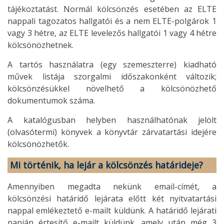
tájékoztatást. Normál kölcsönzés esetében az ELTE
nappali tagozatos hallgatói és a nem ELTE-polgárok 1
vagy 3 hétre, az ELTE levelezős hallgatói 1 vagy 4 hétre
kölcsönözhetnek.
A tartós használatra (egy szemeszterre) kiadható
művek listája szorgalmi időszakonként változik;
kölcsönzésükkel növelhető a kölcsönözhető
dokumentumok száma.
A katalógusban helyben használhatónak jelölt
(olvasótermi) könyvek a könyvtár zárvatartási idejére
kölcsönözhetők.
Mi történik, ha lejár a kölcsönzés határideje?
Amennyiben megadta nekünk email-címét, a
kölcsönzési határidő lejárata előtt két nyitvatartási
nappal emlékeztető e-mailt küldünk. A határidő lejárati
napján értesítő e-mailt küldünk, amely után még 3