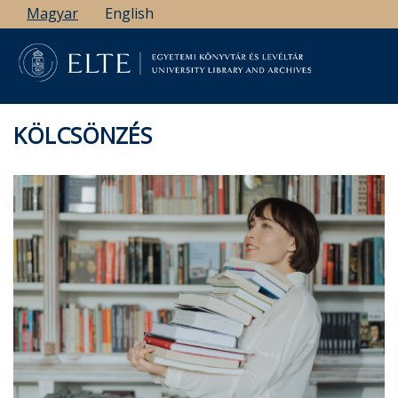
Ugrás
Magyar
English
a
tartalomra
KÖLCSÖNZÉS