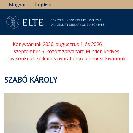
Ugrás
Magyar
English
a
tartalomra
Könyvtárunk 2026. augusztus 1. és 2026.
szeptember 5. között zárva tart. Minden kedves
olvasónknak kellemes nyarat és jó pihenést kívánunk!
SZABÓ KÁROLY