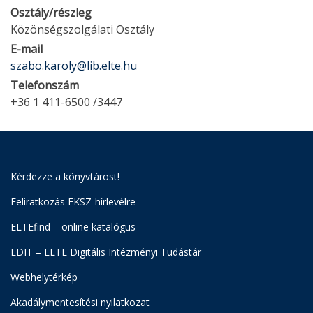
Osztály/részleg
Közönségszolgálati Osztály
E-mail
szabo.karoly@lib.elte.hu
Telefonszám
+36 1 411-6500 /3447
Kérdezze a könyvtárost!
Feliratkozás EKSZ-hírlevélre
ELTEfind – online katalógus
EDIT – ELTE Digitális Intézményi Tudástár
Webhelytérkép
Akadálymentesítési nyilatkozat