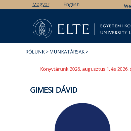
Ugrás
Magyar
English
We
a
tartalomra
Könyv
RÓLUNK
MUNKATÁRSAK
MORZSA
Könyvtárunk 2026. augusztus 1. és 2026. 
GIMESI DÁVID