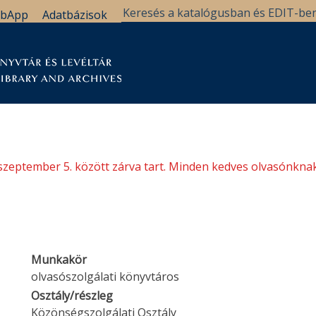
bApp
Adatbázisok
tár
Kutatástámogatás
Levéltár
Támogatás
szeptember 5. között zárva tart. Minden kedves olvasónknak
Munkakör
olvasószolgálati könyvtáros
Osztály/részleg
Közönségszolgálati Osztály