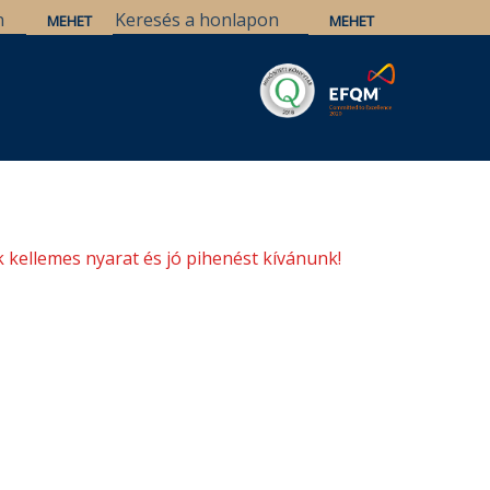
Savaria
Örökség
ELTE Könyvtárak
 kellemes nyarat és jó pihenést kívánunk!