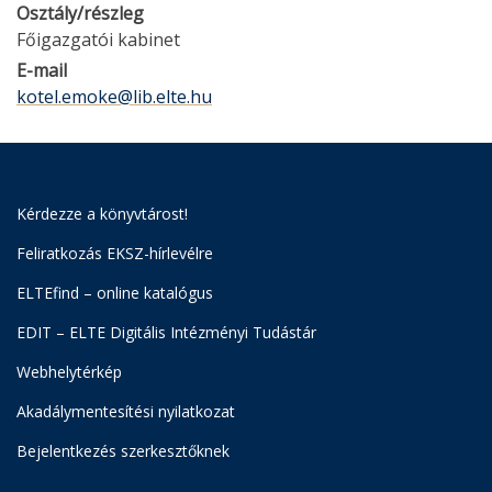
Osztály/részleg
Főigazgatói kabinet
E-mail
kotel.emoke@lib.elte.hu
Kérdezze a könyvtárost!
Feliratkozás EKSZ-hírlevélre
ELTEfind – online katalógus
EDIT – ELTE Digitális Intézményi Tudástár
Webhelytérkép
Akadálymentesítési nyilatkozat
Bejelentkezés szerkesztőknek