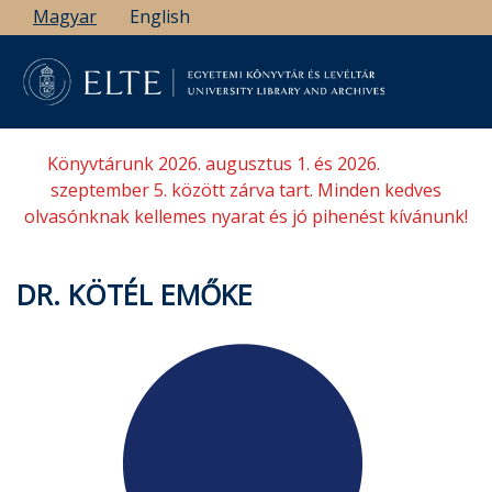
Ugrás
Magyar
English
a
tartalomra
Könyvtárunk 2026. augusztus 1. és 2026.
szeptember 5. között zárva tart. Minden kedves
olvasónknak kellemes nyarat és jó pihenést kívánunk!
DR. KÖTÉL EMŐKE