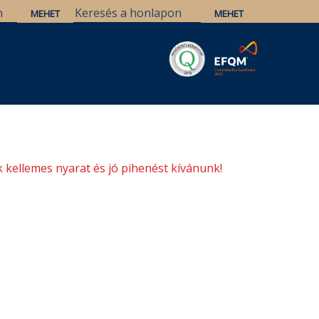
Savaria
Örökség
ELTE Könyvtárak
 kellemes nyarat és jó pihenést kívánunk!