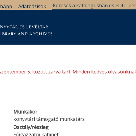
bApp
Adatbázisok
tár
Kutatástámogatás
Levéltár
Támogatás
szeptember 5. között zárva tart. Minden kedves olvasónknak
Munkakör
könyvtári támogató munkatárs
Osztály/részleg
Főigazgatói kabinet