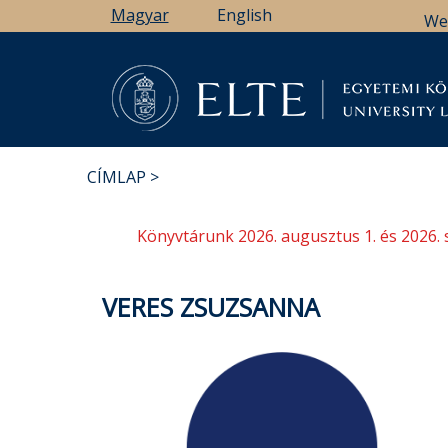
Ugrás
Magyar
English
We
a
tartalomra
Könyv
CÍMLAP
MORZSA
Könyvtárunk 2026. augusztus 1. és 2026. 
VERES ZSUZSANNA