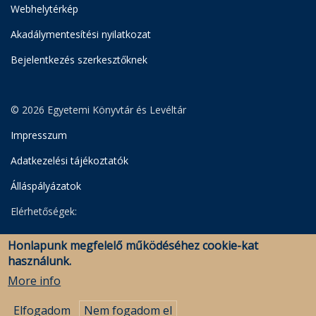
Webhelytérkép
Akadálymentesítési nyilatkozat
Bejelentkezés szerkesztőknek
© 2026 Egyetemi Könyvtár és Levéltár
Impresszum
Adatkezelési tájékoztatók
Álláspályázatok
Elérhetőségek:
Egyetemi Könyvtár
Honlapunk megfelelő működéséhez cookie-kat
Levéltár
használunk.
Savaria Könyvtár és Levéltár (Szombathely)
More info
Elfogadom
Nem fogadom el