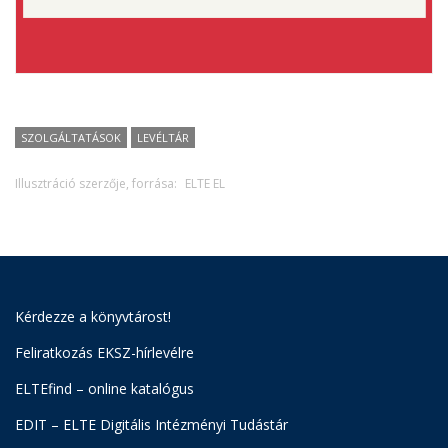
SZOLGÁLTATÁSOK
LEVÉLTÁR
Illusztráció szerzője, forrása:
ELTE EL
Kérdezze a könyvtárost!
Feliratkozás EKSZ-hírlevélre
ELTEfind – online katalógus
EDIT – ELTE Digitális Intézményi Tudástár