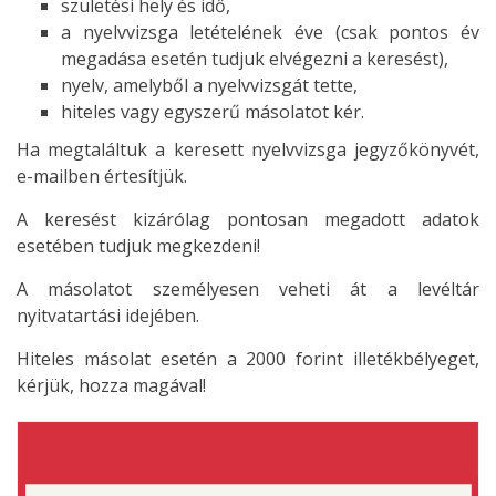
születési hely és idő,
a nyelvvizsga letételének éve (csak pontos év
megadása esetén tudjuk elvégezni a keresést),
nyelv, amelyből a nyelvvizsgát tette,
hiteles vagy egyszerű másolatot kér.
Ha megtaláltuk a keresett nyelvvizsga jegyzőkönyvét,
e-mailben értesítjük.
A keresést kizárólag pontosan megadott adatok
esetében tudjuk megkezdeni!
A másolatot személyesen veheti át a levéltár
nyitvatartási idejében.
Hiteles másolat esetén a 2000 forint illetékbélyeget,
kérjük, hozza magával!