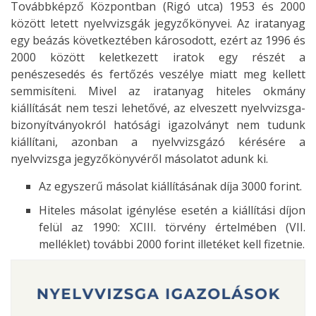
Továbbképző Központban (Rigó utca) 1953 és 2000
között letett nyelvvizsgák jegyzőkönyvei. Az iratanyag
egy beázás következtében károsodott, ezért az 1996 és
2000 között keletkezett iratok egy részét a
penészesedés és fertőzés veszélye miatt meg kellett
semmisíteni. Mivel az iratanyag hiteles okmány
kiállítását nem teszi lehetővé, az elveszett nyelvvizsga-
bizonyítványokról hatósági igazolványt nem tudunk
kiállítani, azonban a nyelvvizsgázó kérésére a
nyelvvizsga jegyzőkönyvéről másolatot adunk ki.
Az egyszerű másolat kiállításának díja 3000 forint.
Hiteles másolat igénylése esetén a kiállítási díjon
felül az 1990: XCIII. törvény értelmében (VII.
melléklet) további 2000 forint illetéket kell fizetnie.