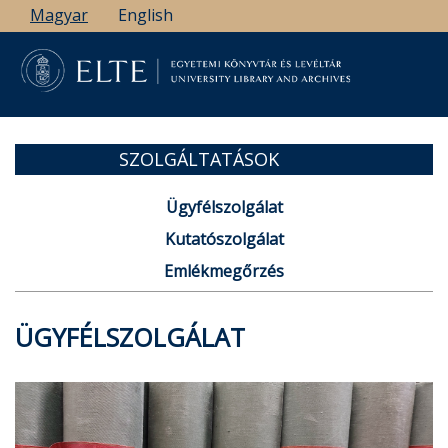
Ugrás
Magyar
English
a
tartalomra
SZOLGÁLTATÁSOK
Ügyfélszolgálat
Kutatószolgálat
Emlékmegőrzés
ÜGYFÉLSZOLGÁLAT