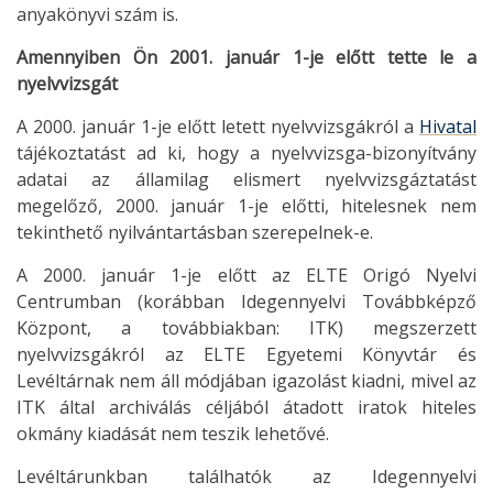
anyakönyvi szám is.
Amennyiben Ön 2001. január 1-je előtt tette le a
nyelvvizsgát
A 2000. január 1-je előtt letett nyelvvizsgákról a
Hivatal
tájékoztatást ad ki, hogy a nyelvvizsga-bizonyítvány
adatai az államilag elismert nyelvvizsgáztatást
megelőző, 2000. január 1-je előtti, hitelesnek nem
tekinthető nyilvántartásban szerepelnek-e.
A 2000. január 1-je előtt az ELTE Origó Nyelvi
Centrumban (korábban Idegennyelvi Továbbképző
Központ, a továbbiakban: ITK) megszerzett
nyelvvizsgákról az ELTE Egyetemi Könyvtár és
Levéltárnak nem áll módjában igazolást kiadni, mivel az
ITK által archiválás céljából átadott iratok hiteles
okmány kiadását nem teszik lehetővé.
Levéltárunkban találhatók az Idegennyelvi