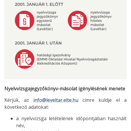
Nyelvvizsgajegyzőkönyv-másolat igénylésének menete
Kérjük, az
info@leveltar.elte.hu
címre küldje el a
következő adatokat:
a nyelvvizsga letételének időpontjában használt
név,