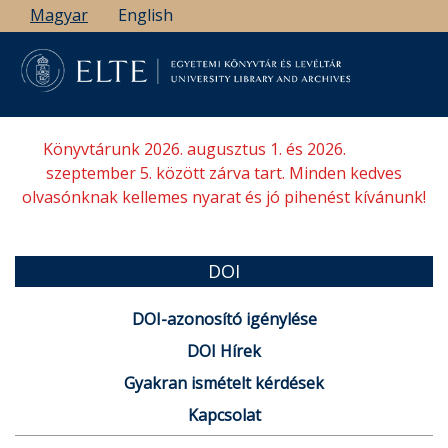
Ugrás
Magyar
English
a
tartalomra
Könyvtárunk 2026. augusztus 1. és 2026.
szeptember 5. között zárva tart. Minden kedves
olvasónknak kellemes nyarat és jó pihenést kívánunk!
DOI
DOI-azonosító igénylése
DOI Hírek
Gyakran ismételt kérdések
Kapcsolat