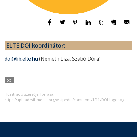
ELTE DOI koordinátor:
doi@lib.elte.hu
(Németh Liza, Szabó Dóra)
DOI
Illusztráció szerzője, forrása:
https://upload.wikimedia.org/wikipedia/commons/1/11/DOI_logo.svg