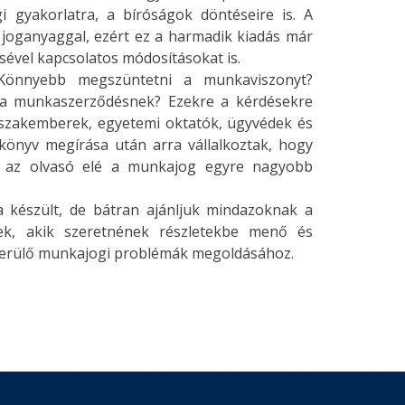
i gyakorlatra, a bíróságok döntéseire is. A
 joganyaggal, ezért ez a harmadik kiadás már
sével kapcsolatos módosításokat is.
 Könnyebb megszüntetni a munkaviszonyt?
 a munkaszerződésnek? Ezekre a kérdésekre
z szakemberek, egyetemi oktatók, ügyvédek és
önyv megírása után arra vállalkoztak, hogy
ák az olvasó elé a munkajog egyre nagyobb
 készült, de bátran ajánljuk mindazoknak a
ek, akik szeretnének részletekbe menő és
lmerülő munkajogi problémák megoldásához.