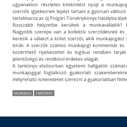
ugyanakkor részletes kitekintést nyújt a munkajog
szerzők igyekeznek lépést tartani a gyorsan változó
tartalmazza az új Polgári Törvénykönyv hatályba lépé
Rosszabb helyzetbe kerültek a munkavállalók?
Nagyobb szerepe van a kollektív szerződésnek és
keresik a választ a kötet szerzői, akik munkajogás
bírák. A szerzők számos munkajogi kommentár és k
közérthető nyelvezettel és logikus rendben tárj
jelentőségű és rendkívül érdekes világát.
A tankönyv elsősorban egyetemi hallgatók számára
munkajoggal foglalkozó gyakorlati szakemberekn
mélyreható ismereteket szerezni a gyakorlatban fe
MUNKAJOG
TANKÖNYV