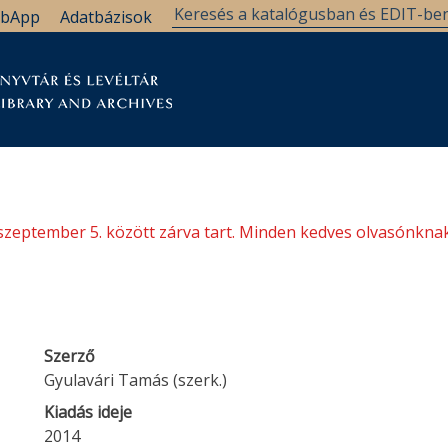
bApp
Adatbázisok
tár
Kutatástámogatás
Levéltár
Támogatás
szeptember 5. között zárva tart. Minden kedves olvasónknak
Szerző
Gyulavári Tamás (szerk.)
Kiadás ideje
2014