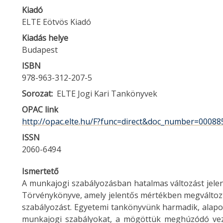
Kiadó
ELTE Eötvös Kiadó
Kiadás helye
Budapest
ISBN
978-963-312-207-5
Sorozat
ELTE Jogi Kari Tankönyvek
OPAC link
http://opac.elte.hu/F?func=direct&doc_number=00088
ISSN
2060-6494
Ismertető
A munkajogi szabályozásban hatalmas változást jelent
Törvénykönyve, amely jelentős mértékben megváltozta
szabályozást. Egyetemi tankönyvünk harmadik, alapo
munkajogi szabályokat, a mögöttük meghúzódó vezér