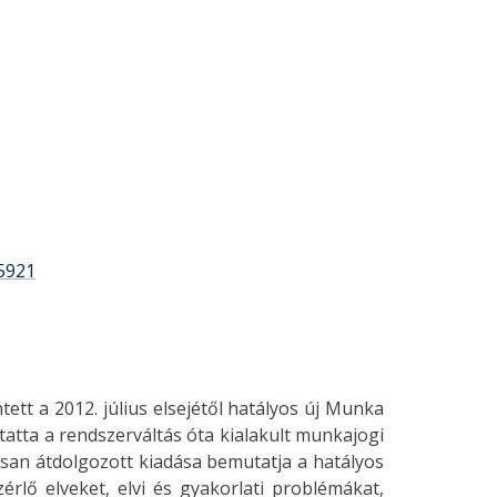
5921
ett a 2012. július elsejétől hatályos új Munka
tta a rendszerváltás óta kialakult munkajogi
san átdolgozott kiadása bemutatja a hatályos
lő elveket, elvi és gyakorlati problémákat,