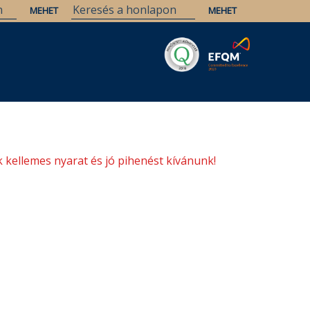
Savaria
Örökség
ELTE Könyvtárak
 kellemes nyarat és jó pihenést kívánunk!