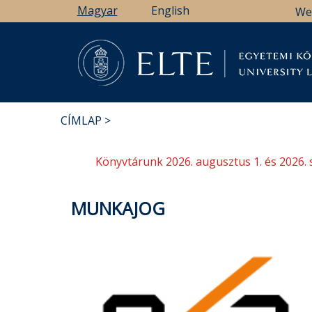
Ugrás
Magyar
English
We
a
tartalomra
Könyv
CÍMLAP
MORZSA
Könyvtárunk 2026. augusztus 1. és 2026. 
MUNKAJOG