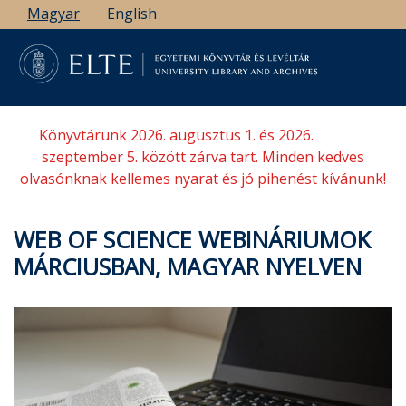
Ugrás
Magyar
English
a
tartalomra
Könyvtárunk 2026. augusztus 1. és 2026.
szeptember 5. között zárva tart. Minden kedves
olvasónknak kellemes nyarat és jó pihenést kívánunk!
WEB OF SCIENCE WEBINÁRIUMOK
MÁRCIUSBAN, MAGYAR NYELVEN