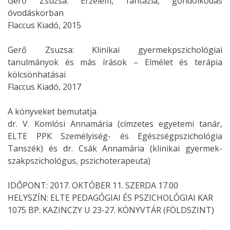
Gerő Zsuzsa: Érzelem, fantázia, gondolkodás
óvodáskorban
Flaccus Kiadó, 2015
Gerő Zsuzsa: Klinikai gyermekpszichológiai
tanulmányok és más írások – Elmélet és terápia
kölcsönhatásai
Flaccus Kiadó, 2017
A könyveket bemutatja
dr. V. Komlósi Annamária (címzetes egyetemi tanár,
ELTE PPK Személyiség- és Egészségpszichológia
Tanszék) és dr. Csák Annamária (klinikai gyermek-
szakpszichológus, pszichoterapeuta)
IDŐPONT: 2017. OKTÓBER 11. SZERDA 17.00
HELYSZÍN: ELTE PEDAGÓGIAI ÉS PSZICHOLÓGIAI KAR
1075 BP. KAZINCZY U 23-27. KÖNYVTÁR (FÖLDSZINT)