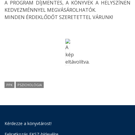
A PROGRAM DÍJMENTES, A KÖNYVEK A HELYSZÍNEN
KEDVEZMÉNNYEL MEGVÁSÁROLHATÓK.
MINDEN ÉRDEKLŐDŐT SZERETETTEL VÁRUNK!
PPK
PSZICHOLÓGIA
Kérdezze a könyvtárost!
Feliratkozás EKSZ-hírlevélre