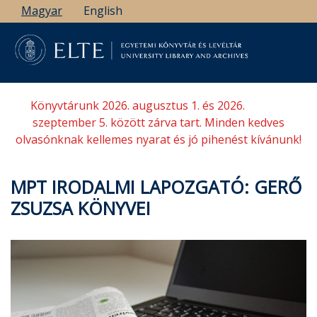
Ugrás
Magyar
English
a
tartalomra
Könyvtárunk 2026. augusztus 1. és 2026.
szeptember 5. között zárva tart. Minden kedves
olvasónknak kellemes nyarat és jó pihenést kívánunk!
MPT IRODALMI LAPOZGATÓ: GERŐ
ZSUZSA KÖNYVEI