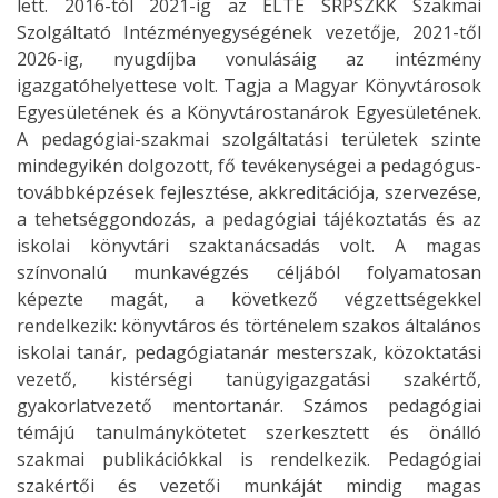
lett. 2016-tól 2021-ig az ELTE SRPSZKK Szakmai
Szolgáltató Intézményegységének vezetője, 2021-től
2026-ig, nyugdíjba vonulásáig az intézmény
igazgatóhelyettese volt. Tagja a Magyar Könyvtárosok
Egyesületének és a Könyvtárostanárok Egyesületének.
A pedagógiai-szakmai szolgáltatási területek szinte
mindegyikén dolgozott, fő tevékenységei a pedagógus-
továbbképzések fejlesztése, akkreditációja, szervezése,
a tehetséggondozás, a pedagógiai tájékoztatás és az
iskolai könyvtári szaktanácsadás volt. A magas
színvonalú munkavégzés céljából folyamatosan
képezte magát, a következő végzettségekkel
rendelkezik: könyvtáros és történelem szakos általános
iskolai tanár, pedagógiatanár mesterszak, közoktatási
vezető, kistérségi tanügyigazgatási szakértő,
gyakorlatvezető mentortanár. Számos pedagógiai
témájú tanulmánykötetet szerkesztett és önálló
szakmai publikációkkal is rendelkezik. Pedagógiai
szakértői és vezetői munkáját mindig magas