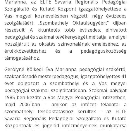
Marianna, az ELTE Savaria Regionális Pedagógiai
Szolgáltató és Kutató Központ igazgatóhelyettese a
Vas megyei köznevelésben végzett, négy évtizedes
szolgálatáért „Szombathely Oktatásügyéért” díjban
részesült. A kitüntetés több évtizedes, elhivatott
pedagógiai és szakmai tevékenységét méltatja, amellyel
hozzájárult az oktatás színvonalának emeléséhez, az
értékközvetítéshez és a pedagógusközösség
támogatásához.
Gerölyné Kölkedi Éva Marianna pedagógiai szakértő,
szaktanácsadó mesterpedagógus, igazgatóhelyettes 41
évet dolgozott a szombathelyi és a Vas megyei
pedagógiai-szakmai szolgáltatásban. Szakmai pályáját
1985-ben kezdte a Vas Megyei Pedagógiai Intézetben,
majd 2006-ban – amikor az intézet feladatai a
szombathelyi felsőoktatáshoz kerültek – az ELTE
Savaria Regionális Pedagógiai Szolgáltató és Kutató
Központnak és jogelőd intézményeinek munkatársa