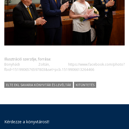
Illusztráció szerzője, forrása:
Bonyhádi Zoltán, https://www.facebook.com/photo?
fbid=1519906576597803&set=pcb.1519906613264466
ELTE EKL SAVARIA KÖNYVTÁR ÉS LEVÉLTÁR
KITÜNTETÉS
Kérdezze a könyvtárost!