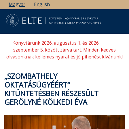
Ugrás
Magyar
English
a
tartalomra
Könyvtárunk 2026. augusztus 1. és 2026.
szeptember 5. között zárva tart. Minden kedves
olvasónknak kellemes nyarat és jó pihenést kívánunk!
„SZOMBATHELY
OKTATÁSÜGYÉÉRT“
KITÜNTETÉSBEN RÉSZESÜLT
GERÖLYNÉ KÖLKEDI ÉVA