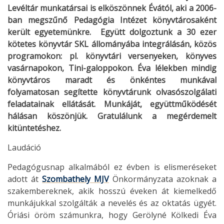
Levéltár munkatársai is elköszönnek Évától, aki a 2006-
ban megszűnő Pedagógia Intézet könyvtárosaként
került egyetemünkre. Együtt dolgoztunk a 30 ezer
kötetes könyvtár SKL állományába integrálásán, közös
programokon: pl. könyvtári versenyeken, könyves
vasárnapokon, Tini-galoppokon. Éva lélekben mindig
könyvtáros maradt és önkéntes munkával
folyamatosan segítette könyvtárunk olvasószolgálati
feladatainak ellátását. Munkáját, együttműködését
hálásan köszönjük. Gratulálunk a megérdemelt
kitüntetéshez.
Laudáció
Pedagógusnap alkalmából ez évben is elismeréseket
adott át
Szombathely MJV
Önkormányzata azoknak a
szakembereknek, akik hosszú éveken át kiemelkedő
munkájukkal szolgálták a nevelés és az oktatás ügyét.
Óriási öröm számunkra, hogy Gerölyné Kölkedi Éva