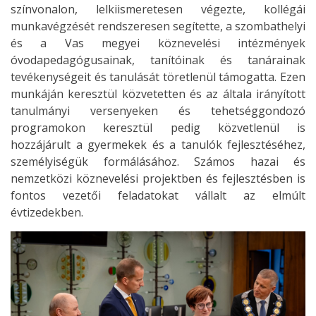
színvonalon, lelkiismeretesen végezte, kollégái
munkavégzését rendszeresen segítette, a szombathelyi
és a Vas megyei köznevelési intézmények
óvodapedagógusainak, tanítóinak és tanárainak
tevékenységeit és tanulását töretlenül támogatta. Ezen
munkáján keresztül közvetetten és az általa irányított
tanulmányi versenyeken és tehetséggondozó
programokon keresztül pedig közvetlenül is
hozzájárult a gyermekek és a tanulók fejlesztéséhez,
személyiségük formálásához. Számos hazai és
nemzetközi köznevelési projektben és fejlesztésben is
fontos vezetői feladatokat vállalt az elmúlt
évtizedekben.