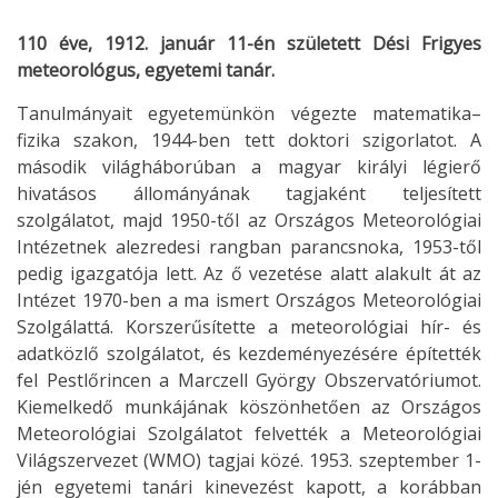
110 éve, 1912. január 11-én született Dési Frigyes
meteorológus, egyetemi tanár.
Tanulmányait egyetemünkön végezte matematika–
fizika szakon, 1944-ben tett doktori szigorlatot. A
második világháborúban a magyar királyi légierő
hivatásos állományának tagjaként teljesített
szolgálatot, majd 1950-től az Országos Meteorológiai
Intézetnek alezredesi rangban parancsnoka, 1953-től
pedig igazgatója lett. Az ő vezetése alatt alakult át az
Intézet 1970-ben a ma ismert Országos Meteorológiai
Szolgálattá. Korszerűsítette a meteorológiai hír- és
adatközlő szolgálatot, és kezdeményezésére építették
fel Pestlőrincen a Marczell György Obszervatóriumot.
Kiemelkedő munkájának köszönhetően az Országos
Meteorológiai Szolgálatot felvették a Meteorológiai
Világszervezet (WMO) tagjai közé. 1953. szeptember 1-
jén egyetemi tanári kinevezést kapott, a korábban