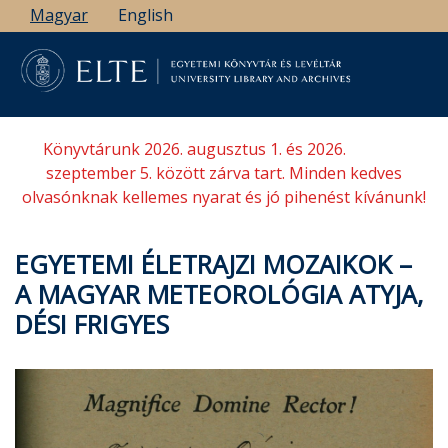
Ugrás
Magyar
English
a
tartalomra
Könyvtárunk 2026. augusztus 1. és 2026.
szeptember 5. között zárva tart. Minden kedves
olvasónknak kellemes nyarat és jó pihenést kívánunk!
EGYETEMI ÉLETRAJZI MOZAIKOK –
A MAGYAR METEOROLÓGIA ATYJA,
DÉSI FRIGYES