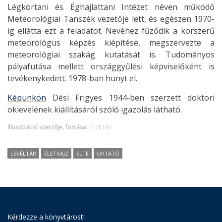
Légkörtani és Éghajlattani Intézet néven működő
Meteorológiai Tanszék vezetője lett, és egészen 1970-
ig ellátta ezt a feladatot. Nevéhez fűződik a korszerű
meteorológus képzés kiépítése, megszervezte a
meteorológiai szakág kutatását is. Tudományos
pályafutása mellett országgyűlési képviselőként is
tevékenykedett. 1978-ban hunyt el.
Képünkön
Dési Frigyes 1944-ben szerzett doktori
oklevelének kiállításáról szóló igazolás látható.
Illusztráció szerzője, forrása:
ELTE EKL
LEVÉLTÁR
ÉLETRAJZ
ELTE
OKTATÓ
Kérdezze a könyvtárost!