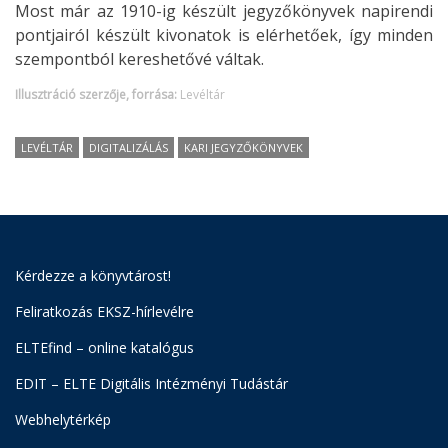
Most már az 1910-ig készült jegyzőkönyvek napirendi
pontjairól készült kivonatok is elérhetőek, így minden
szempontból kereshetővé váltak.
Illusztráció szerzője, forrása:
Levéltár
LEVÉLTÁR
DIGITALIZÁLÁS
KARI JEGYZŐKÖNYVEK
Kérdezze a könyvtárost!
Feliratkozás EKSZ-hírlevélre
ELTEfind – online katalógus
EDIT – ELTE Digitális Intézményi Tudástár
Webhelytérkép