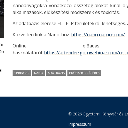
nanoanyagokra vonatkozó összefoglalókat kínál olya
alkalmazások, előkészítési módszerek és toxicitás.
Az adatbázis elérése ELTE IP területekről lehetséges. 
Közvetlen link a Nano-hoz:
https://nano.nature.com/
ár
Online előa
46
használatáról:
https://attendee.gotowebinar.com/re
SPRINGER
NANO
ADATBÁZIS
PRÓBAHOZZÁFÉRÉS
© 2026 Egyetemi Könyvtár és Le
Impresszum