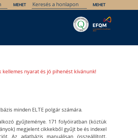
Savaria
Örökség
ELTE Könyvtárak
 kellemes nyarat és jó pihenést kívánunk!
tbázis minden ELTE polgár számára.
lkozó gyűjteménye. 171 folyóiratban (köztük
ványok) megjelent cikkekből gyűjt be és indexel
ót. Az adatbázis manuálisan összeállított,