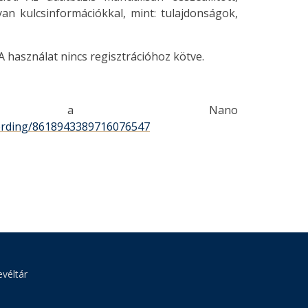
n kulcsinformációkkal, mint: tulajdonságok,
A használat nincs regisztrációhoz kötve.
dás a Nano
cording/8618943389716076547
véltár