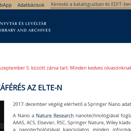
bApp
Adatbázisok
tár
Kutatástámogatás
Levéltár
Támogatás
szeptember 5. között zárva tart. Minden kedves olvasónknak
FÉRÉS AZ ELTE-N
2017. december végéig elérhető a Springer Nano ada
A Nano a
Nature Research
nanotechnológiával fogla
AAAS, ACS, Elsevier, RSC, Springer Nature, Wiley kiad
a nanotechológiával kapcsolatos minden informáci