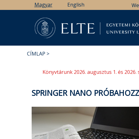
Ugrás
Magyar
English
We
a
tartalomra
Könyv
CÍMLAP
MORZSA
Könyvtárunk 2026. augusztus 1. és 2026. 
SPRINGER NANO PRÓBAHOZZÁ