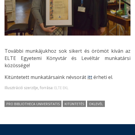
További munkájukhoz sok sikert és örömöt kíván az
ELTE Egyetemi Könyvtár és Levéltár munkatársi
közössége!
Kitüntetett munkatársaink névsorát
itt
érheti el.
Illusztráció szerzője, forrása:
ELTE EKL
PRO BIBLIOTHECA UNIVERSITATIS
KITÜNTETÉS
OKLEVÉL