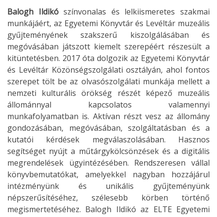
Balogh Ildikó
színvonalas és lelkiismeretes szakmai
munkájáért, az Egyetemi Könyvtár és Levéltár muzeális
gyűjteményének szakszerű kiszolgálásában és
megóvásában játszott kiemelt szerepéért részesült a
kitüntetésben. 2017 óta dolgozik az Egyetemi Könyvtár
és Levéltár Közönségszolgálati osztályán, ahol fontos
szerepet tölt be az olvasószolgálati munkája mellett a
nemzeti kulturális örökség részét képező muzeális
állománnyal kapcsolatos valamennyi
munkafolyamatban is. Aktívan részt vesz az állomány
gondozásában, megóvásában, szolgáltatásban és a
kutatói kérdések megválaszolásában. Hasznos
segítséget nyújt a műtárgykölcsönzések és a digitális
megrendelések ügyintézésében. Rendszeresen vállal
könyvbemutatókat, amelyekkel nagyban hozzájárul
intézményünk és unikális gyűjteményünk
népszerűsítéséhez, szélesebb körben történő
megismertetéséhez. Balogh Ildikó az ELTE Egyetemi