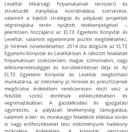
Levéltár titkársági folyamatainak tervszerű és
strukturált irányítása, koordinálása, szervezése,
valamint a kijelölt stratégiai és pályázati projektek
végrehajtása terén nyújtott tevékenységével –,
jelentősen hozzájárul az ELTE Egyetemi Könyvtár és
Levéltár, valamint egyetemünk pozitív megítéléséhez,
jó hírének növekedéséhez. 2014 óta dolgozik az ELTE
Egyetemi Könyvtár és Levéltárban. A rábízott feladatait
folyamatosan szakszerűen, magas színvonalon, nagy
lelkiismeretességgel és körültekintéssel látja el. Az
ELTE Egyetemi Könyvtár és Levéltár megbízható
munkatársa, az intézmény jó hírének és presztízsének
megőrzése érdekében rendszeresen részt vesz a
felsőbb szintű döntések előkészítésében és
végrehajtásában. A gazdálkodási és igazgatási
ügyintézés, a pályázati tevékenység támogatása,
valamint a bér- és munkaügyi feladatok ellátása során
is nagy erőfeszítéseket tesz intézményünk hatékony
működése érdekében. A könyvtár pénzügyi