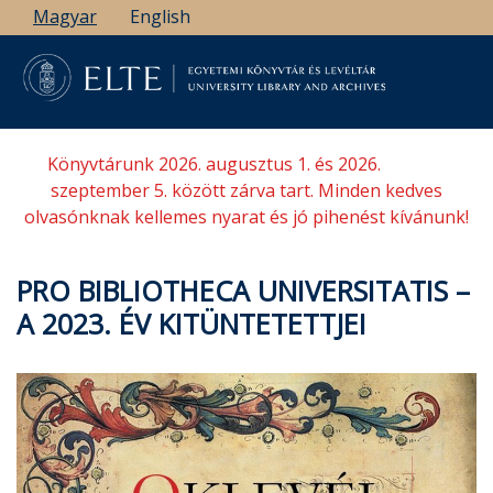
Ugrás
Magyar
English
a
tartalomra
Könyvtárunk 2026. augusztus 1. és 2026.
szeptember 5. között zárva tart. Minden kedves
olvasónknak kellemes nyarat és jó pihenést kívánunk!
PRO BIBLIOTHECA UNIVERSITATIS –
A 2023. ÉV KITÜNTETETTJEI