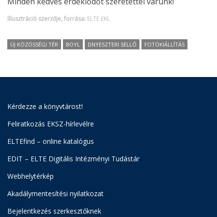
Minden kedves érdeklődőt szeretettel várunk!
Illusztráció szerzője, forrása:
ELTE EKL
ÚJ KÖZÖSSÉGI TÉR
BOYL
DNYESZTERI SELLŐ
FOTÓKIÁLLÍTÁS
Kérdezze a könyvtárost!
Feliratkozás EKSZ-hírlevélre
ELTEfind – online katalógus
EDIT – ELTE Digitális Intézményi Tudástár
Webhelytérkép
Akadálymentesítési nyilatkozat
Bejelentkezés szerkesztőknek