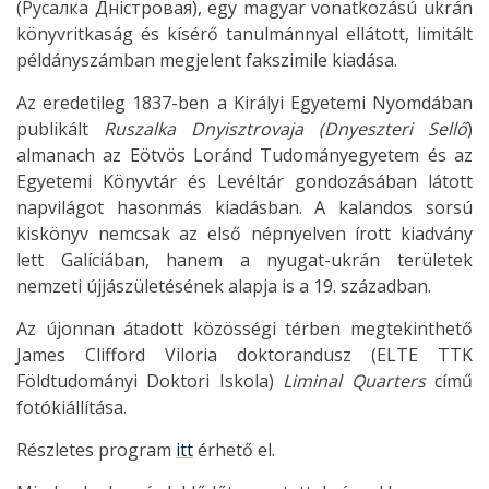
(Русалка Дністровая), egy magyar vonatkozású ukrán
könyvritkaság és kísérő tanulmánnyal ellátott, limitált
példányszámban megjelent fakszimile kiadása.
Az eredetileg 1837-ben a Királyi Egyetemi Nyomdában
publikált
Ruszalka Dnyisztrovaja (Dnyeszteri Sellő
)
almanach az Eötvös Loránd Tudományegyetem és az
Egyetemi Könyvtár és Levéltár gondozásában látott
napvilágot hasonmás kiadásban. A kalandos sorsú
kiskönyv nemcsak az első népnyelven írott kiadvány
lett Galíciában, hanem a nyugat-ukrán területek
nemzeti újjászületésének alapja is a 19. században.
Az újonnan átadott közösségi térben megtekinthető
James Clifford Viloria doktorandusz (ELTE TTK
Földtudományi Doktori Iskola)
Liminal Quarters
című
fotókiállítása.
Részletes program
itt
érhető el.