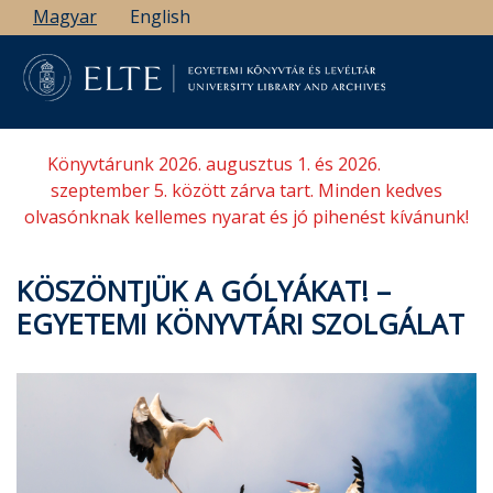
Ugrás
Magyar
English
a
tartalomra
Könyvtárunk 2026. augusztus 1. és 2026.
szeptember 5. között zárva tart. Minden kedves
olvasónknak kellemes nyarat és jó pihenést kívánunk!
KÖSZÖNTJÜK A GÓLYÁKAT! –
EGYETEMI KÖNYVTÁRI SZOLGÁLAT