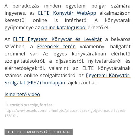
A beiratkozás minden egyetemi polgár számára
ingyenes, az
ELTE Könyvtár WebApp
alkalmazáson
keresztül online is intézhető. A könyvtárak
gyűjteménye az
online katalógusból
érhető el.
Az
ELTE Egyetemi Könyvtár és Levéltár
a belváros
szívében, a
Ferenciek terén
valamennyi hallgatót
örömmel vár. Az egyes könyvtárakban elérhető
szolgáltatásokról, a díjszabásról, nyitvatartásról és
elérhetőségekről, valamint az ELTE könyvtárainak
számos online szolgáltatásáról az
Egyetemi Könyvtári
Szolgálat (EKSZ) honlapján
tájékozódhat.
Ismertető videó
Illusztráció szerzője, forrása:
https://www.pexels.com/hu-hu/foto/allatok-feszek-golyak-madarfeszek-
158101/
ELTE EGYETEMI KÖNYVTÁRI SZOLGÁLAT