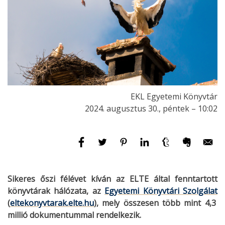
EKL Egyetemi Könyvtár
2024. augusztus 30., péntek – 10:02
Sikeres őszi félévet kíván az ELTE által fenntartott
könyvtárak hálózata, az
Egyetemi Könyvtári Szolgálat
(
eltekonyvtarak.elte.hu
), mely összesen több mint 4,3
millió dokumentummal rendelkezik.