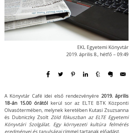
EKL Egyetemi Könyvtár
2019. április 8., hétfő – 09:49
A Könyvtár Café idei első rendezvényére
2019. április
18-án 15.00 órától
kerül sor az ELTE BTK Központi
Olvasótermében, melynek keretében Kutasi Zsuzsanna
és Dubniczky Zsolt
Zöld fókuszban az ELTE Egyetemi
Könyvtári Szolgálat. Egy környezeti kultúra felmérés
eredményei és tanulságai
címmel tartanak előadást.