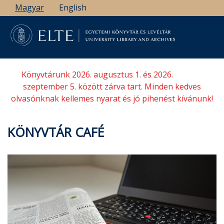
Ugrás
Magyar
English
a
tartalomra
Könyvtárunk 2026. augusztus 1. és 2026.
szeptember 5. között zárva tart. Minden kedves
olvasónknak kellemes nyarat és jó pihenést kívánunk!
KÖNYVTÁR CAFÉ