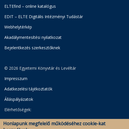
ELTEfind – online katalógus
EDIT – ELTE Digitális Intézményi Tudástár
Webhelytérkép
Akadálymentesítési nyilatkozat
Bejelentkezés szerkesztőknek
© 2026 Egyetemi Könyvtár és Levéltár
Impresszum
Adatkezelési tájékoztatók
Álláspályázatok
Elérhetőségek:
Egyetemi Könyvtár
Honlapunk megfelelő működéséhez cookie-kat
Levéltár