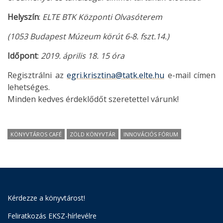
Helyszín
:
ELTE BTK Központi Olvasóterem
(1053 Budapest Múzeum körút 6-8. fszt.14.)
Időpont
:
2019. április 18. 15 óra
Regisztrálni az
egri.krisztina@tatk.elte.hu
e-mail címen
lehetséges.
Minden kedves érdeklődőt szeretettel várunk!
KÖNYVTÁROS CAFÉ
ZÖLD KÖNYVTÁR
INNOVÁCIÓS FÓRUM
Kérdezze a könyvtárost!
Feliratkozás EKSZ-hírlevélre