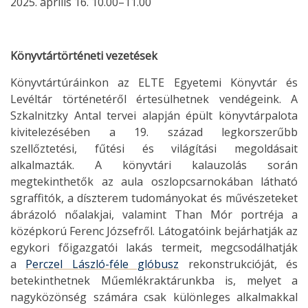
2025. április 16. 10.00–11.00
Könyvtártörténeti vezetések
Könyvtártúráinkon az ELTE Egyetemi Könyvtár és
Levéltár történetéről értesülhetnek vendégeink. A
Szkalnitzky Antal tervei alapján épült könyvtárpalota
kivitelezésében a 19. század legkorszerűbb
szellőztetési, fűtési és világítási megoldásait
alkalmazták. A könyvtári kalauzolás során
megtekinthetők az aula oszlopcsarnokában látható
sgraffitók, a díszterem tudományokat és művészeteket
ábrázoló nőalakjai, valamint Than Mór portréja a
középkorú Ferenc Józsefről. Látogatóink bejárhatják az
egykori főigazgatói lakás termeit, megcsodálhatják
a
Perczel László-féle glóbusz
rekonstrukcióját, és
betekinthetnek Műemlékraktárunkba is, melyet a
nagyközönség számára csak különleges alkalmakkal