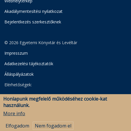
Webhelytérkép
Akadálymentesítési nyilatkozat
Bejelentkezés szerkesztőknek
© 2026 Egyetemi Könyvtár és Levéltár
Impresszum
Adatkezelési tájékoztatók
Álláspályázatok
Elérhetőségek:
Egyetemi Könyvtár
Honlapunk megfelelő működéséhez cookie-kat
Levéltár
használunk.
Savaria Könyvtár és Levéltár (Szombathely)
More info
Elfogadom
Nem fogadom el