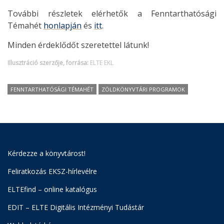
További részletek elérhetők a Fenntarthatósági
Témahét
honlapján
és
itt
.
Minden érdeklődőt szeretettel látunk!
Illusztráció szerzője, forrása:
ELTE EKL
FENNTARTHATÓSÁGI TÉMAHÉT
ZÖLDKÖNYVTÁRI PROGRAMOK
Kérdezze a könyvtárost!
Feliratkozás EKSZ-hírlevélre
ELTEfind – online katalógus
EDIT – ELTE Digitális Intézményi Tudástár