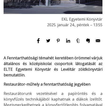
EKL Egyetemi Könyvtár
2025. január 24., péntek – 13:55
A Fenntarthatósági témahét keretében örömmel várjuk
általános és középiskolai csoportok látogatását az
ELTE Egyetemi Könyvtár és Levéltár zöldkönyvtári
bemutatóin.
Restaurátor-műhely a fenntarthatóság jegyében
Restaurátorunk vezetésével a papíröntés és a
könyvfűzés technikájából kaphatnak a diákok ízelítőt.
Megismerkedhetnek a könyvfertőtlenítés folyamatával