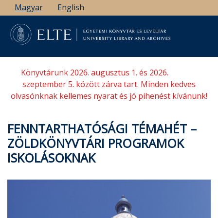
Ugrás
Magyar
English
a
tartalomra
Könyvtárunk 2026. augusztus 1. és 2026.
szeptember 5. között zárva tart. Minden kedves
olvasónknak kellemes nyarat és jó pihenést kívánunk!
FENNTARTHATÓSÁGI TÉMAHÉT –
ZÖLDKÖNYVTÁRI PROGRAMOK
ISKOLÁSOKNAK