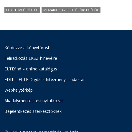
EGYETEMI ÖRÖKSÉG
MOZAIKOK AZ ELTE ÖRÖKSÉGÉBŐL
Kérdezze a könyvtárost!
Feliratkozás EKSZ-hírlevélre
ELTEfind – online katalógus
EDIT – ELTE Digitális Intézményi Tudástár
Webhelytérkép
Akadálymentesítési nyilatkozat
Bejelentkezés szerkesztőknek