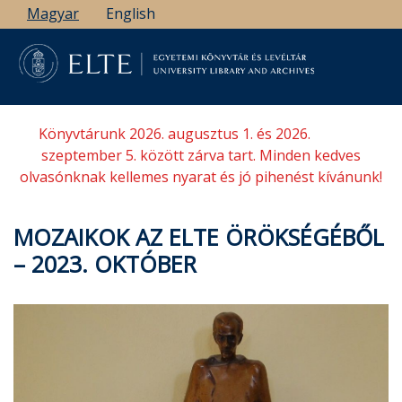
Ugrás
Magyar
English
a
tartalomra
Könyvtárunk 2026. augusztus 1. és 2026.
szeptember 5. között zárva tart. Minden kedves
olvasónknak kellemes nyarat és jó pihenést kívánunk!
MOZAIKOK AZ ELTE ÖRÖKSÉGÉBŐL
– 2023. OKTÓBER