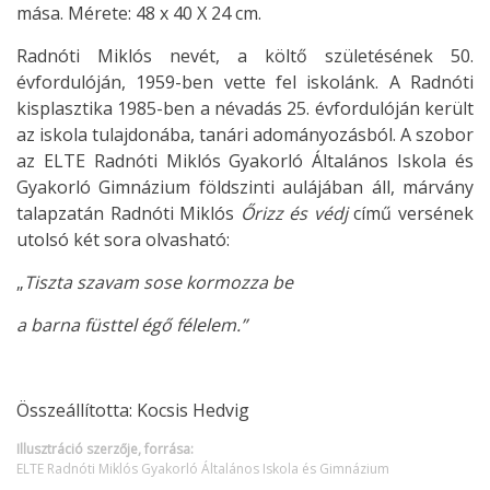
mása. Mérete: 48 x 40 X 24 cm.
Radnóti Miklós nevét, a költő születésének 50.
évfordulóján, 1959-ben vette fel iskolánk. A Radnóti
kisplasztika 1985-ben a névadás 25. évfordulóján került
az iskola tulajdonába, tanári adományozásból. A szobor
az ELTE Radnóti Miklós Gyakorló Általános Iskola és
Gyakorló Gimnázium földszinti aulájában áll, márvány
talapzatán Radnóti Miklós
Őrizz és védj
című versének
utolsó két sora olvasható:
„
Tiszta szavam sose kormozza be
a barna füsttel égő félelem.”
Összeállította: Kocsis Hedvig
Illusztráció szerzője, forrása:
ELTE Radnóti Miklós Gyakorló Általános Iskola és Gimnázium