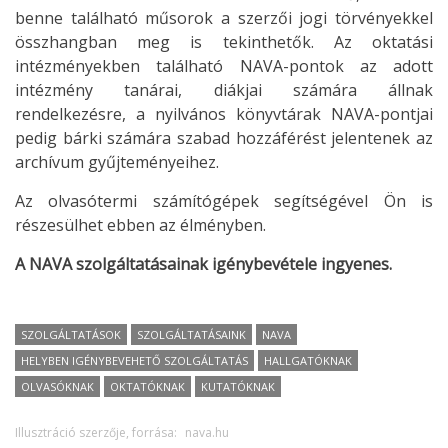
benne található műsorok a szerzői jogi törvényekkel
összhangban meg is tekinthetők. Az oktatási
intézményekben található NAVA-pontok az adott
intézmény tanárai, diákjai számára állnak
rendelkezésre, a nyilvános könyvtárak NAVA-pontjai
pedig bárki számára szabad hozzáférést jelentenek az
archívum gyűjteményeihez.
Az olvasótermi számítógépek segítségével Ön is
részesülhet ebben az élményben.
A NAVA szolgáltatásainak igénybevétele ingyenes.
SZOLGÁLTATÁSOK
SZOLGÁLTATÁSAINK
NAVA
HELYBEN IGÉNYBEVEHETŐ SZOLGÁLTATÁS
HALLGATÓKNAK
OLVASÓKNAK
OKTATÓKNAK
KUTATÓKNAK
Illusztráció szerzője, forrása:
nava.hu