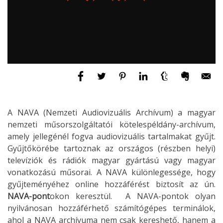
A NAVA (Nemzeti Audiovizuális Archívum) a magyar
nemzeti műsorszolgáltatói kötelespéldány-archívum,
amely jellegénél fogva audiovizuális tartalmakat gyűjt.
Gyűjtőkörébe tartoznak az országos (részben helyi)
televíziók és rádiók magyar gyártású vagy magyar
vonatkozású műsorai. A NAVA különlegessége, hogy
gyűjteményéhez online hozzáférést biztosít az ún.
NAVA-pont
okon keresztül. A NAVA-pontok olyan
nyilvánosan hozzáférhető számítógépes terminálok,
ahol a NAVA archívuma nem csak kereshető, hanem a