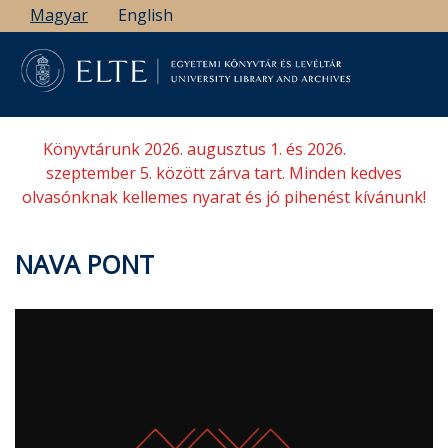
Ugrás
Magyar
English
a
tartalomra
Könyvtárunk 2026. augusztus 1. és 2026.
szeptember 5. között zárva tart. Minden kedves
olvasónknak kellemes nyarat és jó pihenést kívánunk!
NAVA PONT