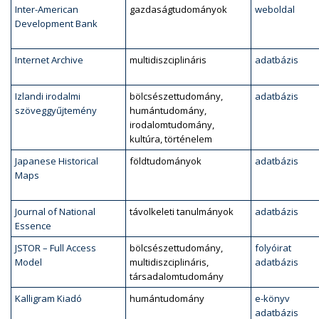
Inter-American
gazdaságtudományok
weboldal
Development Bank
Internet Archive
multidiszciplináris
adatbázis
Izlandi irodalmi
bölcsészettudomány,
adatbázis
szöveggyűjtemény
humántudomány,
irodalomtudomány,
kultúra, történelem
Japanese Historical
földtudományok
adatbázis
Maps
Journal of National
távolkeleti tanulmányok
adatbázis
Essence
JSTOR – Full Access
bölcsészettudomány,
folyóirat
Model
multidiszciplináris,
adatbázis
társadalomtudomány
Kalligram Kiadó
humántudomány
e-könyv
adatbázis