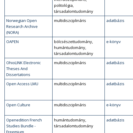
politológia,
társadalomtudomány
Norwegian Open
multidiszciplináris
adatbázis
Research Archive
(NORA)
OAPEN
bölcsészettudomány,
e-könyv
humántudomány,
társadalomtudomány
OhioLINK Electronic
multidiszciplináris
adatbázis
Theses And
Dissertations
Open Access LMU
multidiszciplináris
adatbázis
Open Culture
multidiszciplináris
e-könyv
Openedition French
humántudomány,
adatbázis
Studies Bundle -
társadalomtudomány
Freemium