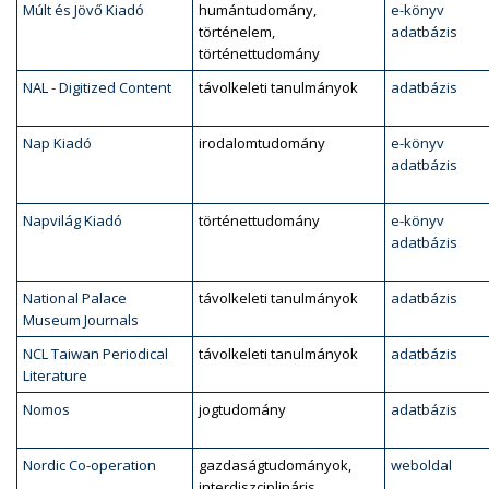
Múlt és Jövő Kiadó
humántudomány,
e-könyv
történelem,
adatbázis
történettudomány
NAL - Digitized Content
távolkeleti tanulmányok
adatbázis
Nap Kiadó
irodalomtudomány
e-könyv
adatbázis
Napvilág Kiadó
történettudomány
e-könyv
adatbázis
National Palace
távolkeleti tanulmányok
adatbázis
Museum Journals
NCL Taiwan Periodical
távolkeleti tanulmányok
adatbázis
Literature
Nomos
jogtudomány
adatbázis
Nordic Co-operation
gazdaságtudományok,
weboldal
interdiszciplináris,