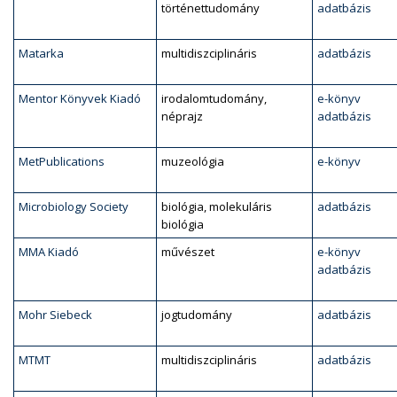
történettudomány
adatbázis
Matarka
multidiszciplináris
adatbázis
Mentor Könyvek Kiadó
irodalomtudomány,
e-könyv
néprajz
adatbázis
MetPublications
muzeológia
e-könyv
Microbiology Society
biológia, molekuláris
adatbázis
biológia
MMA Kiadó
művészet
e-könyv
adatbázis
Mohr Siebeck
jogtudomány
adatbázis
MTMT
multidiszciplináris
adatbázis