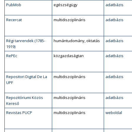
PubMob
egészségügy
adatbázis
Recercat
multidiszciplináris
adatbázis
Régi tanrendek (1785-
humántudomány, oktatás
adatbázis
1919)
RePEc
közgazdaságtan
adatbázis
Repositori Digital De La
multidiszciplináris
adatbázis
UPF
Repozitóriumi Közös
multidiszciplináris
adatbázis
Kereső
Revistas PUCP
multidiszciplináris
weboldal