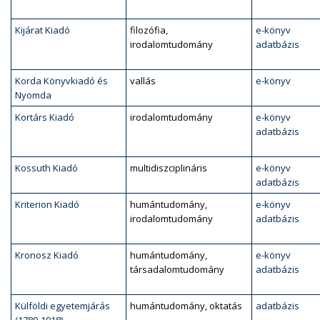
Kijárat Kiadó
filozófia,
e-könyv
irodalomtudomány
adatbázis
Korda Könyvkiadó és
vallás
e-könyv
Nyomda
Kortárs Kiadó
irodalomtudomány
e-könyv
adatbázis
Kossuth Kiadó
multidiszciplináris
e-könyv
adatbázis
Kriterion Kiadó
humántudomány,
e-könyv
irodalomtudomány
adatbázis
Kronosz Kiadó
humántudomány,
e-könyv
társadalomtudomány
adatbázis
Külföldi egyetemjárás
humántudomány, oktatás
adatbázis