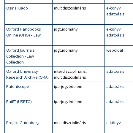
Osiris Kiadó
multidiszciplináris
e-könyv
adatbázis
Oxford Handbooks
jogtudomány
e-könyv
Online (OHO) – Law
adatbázis
Oxford Journals
jogtudomány
weboldal
Collection - Law
Collection
Oxford University
interdiszciplináris,
adatbázis
Research Archive (ORA)
multidiszciplináris
Patentscope
iparjogvédelem
adatbázis
PatFT (USPTO)
iparjogvédelem
adatbázis
Project Gutenberg
multidiszciplináris
e-könyv