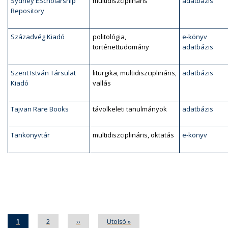
Sydney EScholarship
multidiszciplináris
adatbázis
Repository
Századvég Kiadó
politológia,
e-könyv
történettudomány
adatbázis
Szent István Társulat
liturgika, multidiszciplináris,
adatbázis
Kiadó
vallás
Tajvan Rare Books
távolkeleti tanulmányok
adatbázis
Tankönyvtár
multidiszciplináris, oktatás
e-könyv
Oldalszámozás
Jelenlegi
1
Oldal
2
Következő
››
Utolsó
Utolsó »
oldal
oldal
oldal