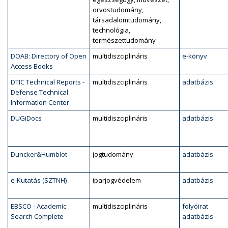
orvostudomány,
társadalomtudomány,
technológia,
természettudomány
DOAB: Directory of Open
multidiszciplináris
e-könyv
Access Books
DTIC Technical Reports -
multidiszciplináris
adatbázis
Defense Technical
Information Center
DUGiDocs
multidiszciplináris
adatbázis
Duncker&Humblot
jogtudomány
adatbázis
e-Kutatás (SZTNH)
iparjogvédelem
adatbázis
EBSCO - Academic
multidiszciplináris
folyóirat
Search Complete
adatbázis