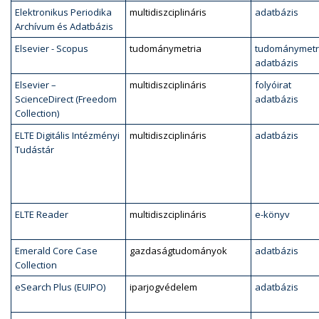
Elektronikus Periodika
multidiszciplináris
adatbázis
Archívum és Adatbázis
Elsevier - Scopus
tudománymetria
tudománymetr
adatbázis
Elsevier –
multidiszciplináris
folyóirat
ScienceDirect (Freedom
adatbázis
Collection)
ELTE Digitális Intézményi
multidiszciplináris
adatbázis
Tudástár
ELTE Reader
multidiszciplináris
e-könyv
Emerald Core Case
gazdaságtudományok
adatbázis
Collection
eSearch Plus (EUIPO)
iparjogvédelem
adatbázis