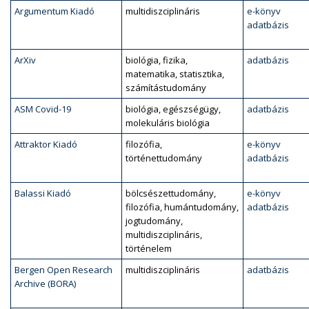
Argumentum Kiadó
multidiszciplináris
e-könyv
adatbázis
ArXiv
biológia, fizika,
adatbázis
matematika, statisztika,
számítástudomány
ASM Covid-19
biológia, egészségügy,
adatbázis
molekuláris biológia
Attraktor Kiadó
filozófia,
e-könyv
történettudomány
adatbázis
Balassi Kiadó
bölcsészettudomány,
e-könyv
filozófia, humántudomány,
adatbázis
jogtudomány,
multidiszciplináris,
történelem
Bergen Open Research
multidiszciplináris
adatbázis
Archive (BORA)