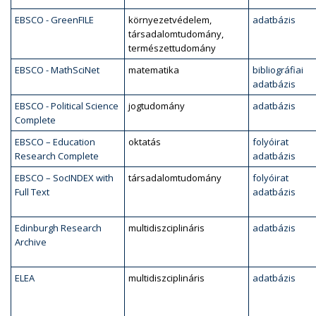
EBSCO - GreenFILE
környezetvédelem,
adatbázis
társadalomtudomány,
természettudomány
EBSCO - MathSciNet
matematika
bibliográfiai
adatbázis
EBSCO - Political Science
jogtudomány
adatbázis
Complete
EBSCO – Education
oktatás
folyóirat
Research Complete
adatbázis
EBSCO – SocINDEX with
társadalomtudomány
folyóirat
Full Text
adatbázis
Edinburgh Research
multidiszciplináris
adatbázis
Archive
ELEA
multidiszciplináris
adatbázis