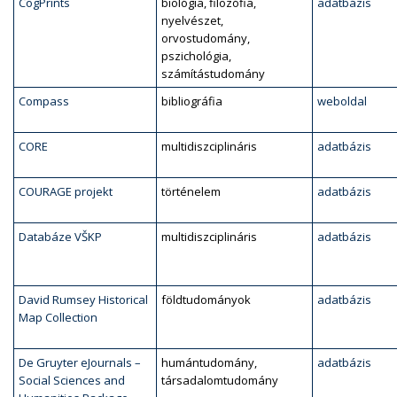
CogPrints
biológia, filozófia,
adatbázis
nyelvészet,
orvostudomány,
pszichológia,
számítástudomány
Compass
bibliográfia
weboldal
CORE
multidiszciplináris
adatbázis
COURAGE projekt
történelem
adatbázis
Databáze VŠKP
multidiszciplináris
adatbázis
David Rumsey Historical
földtudományok
adatbázis
Map Collection
De Gruyter eJournals –
humántudomány,
adatbázis
Social Sciences and
társadalomtudomány