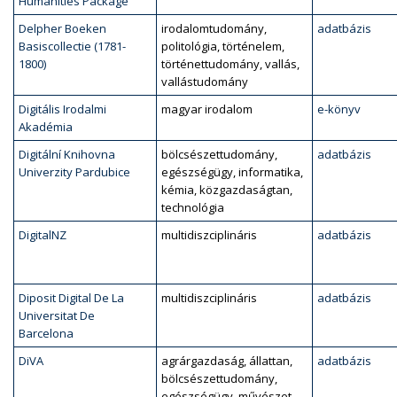
Humanities Package
Delpher Boeken
irodalomtudomány,
adatbázis
Basiscollectie (1781-
politológia, történelem,
1800)
történettudomány, vallás,
vallástudomány
Digitális Irodalmi
magyar irodalom
e-könyv
Akadémia
Digitální Knihovna
bölcsészettudomány,
adatbázis
Univerzity Pardubice
egészségügy, informatika,
kémia, közgazdaságtan,
technológia
DigitalNZ
multidiszciplináris
adatbázis
Diposit Digital De La
multidiszciplináris
adatbázis
Universitat De
Barcelona
DiVA
agrárgazdaság, állattan,
adatbázis
bölcsészettudomány,
egészségügy, művészet,