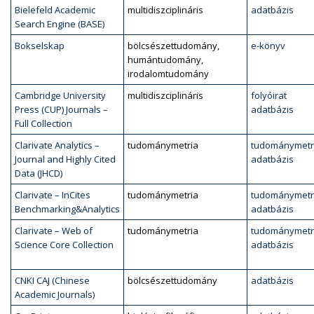
Bielefeld Academic
multidiszciplináris
adatbázis
Search Engine (BASE)
Bokselskap
bölcsészettudomány,
e-könyv
humántudomány,
irodalomtudomány
Cambridge University
multidiszciplináris
folyóirat
Press (CUP) Journals –
adatbázis
Full Collection
Clarivate Analytics –
tudománymetria
tudománymetr
Journal and Highly Cited
adatbázis
Data (JHCD)
Clarivate – InCites
tudománymetria
tudománymetr
Benchmarking&Analytics
adatbázis
Clarivate – Web of
tudománymetria
tudománymetr
Science Core Collection
adatbázis
CNKI CAJ (Chinese
bölcsészettudomány
adatbázis
Academic Journals)