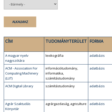
CÍM
TUDOMÁNYTERÜLET
FORMA
A magyar nyelv
lexikográfia
adatbázis
nagyszótára
ACM - Association For
információtudomány,
adatbázis
Computing Machinery
informatika,
(LUT)
számítástudomány
ACM Digital Library
számítástudomány
adatbázis
Agrár Szaktudás
agrárgazdaság, agriculture
adatbázis
Könyvtár