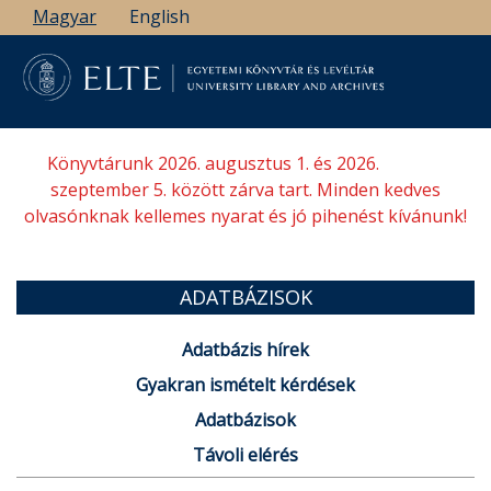
Ugrás
Magyar
English
a
tartalomra
Könyvtárunk 2026. augusztus 1. és 2026.
szeptember 5. között zárva tart. Minden kedves
olvasónknak kellemes nyarat és jó pihenést kívánunk!
ADATBÁZISOK
Adatbázis hírek
Gyakran ismételt kérdések
Adatbázisok
Távoli elérés