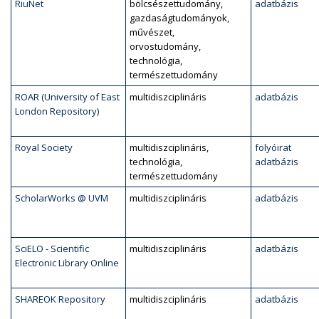
RiuNet
bölcsészettudomány,
adatbázis
gazdaságtudományok,
művészet,
orvostudomány,
technológia,
természettudomány
ROAR (University of East
multidiszciplináris
adatbázis
London Repository)
Royal Society
multidiszciplináris,
folyóirat
technológia,
adatbázis
természettudomány
ScholarWorks @ UVM
multidiszciplináris
adatbázis
SciELO - Scientific
multidiszciplináris
adatbázis
Electronic Library Online
SHAREOK Repository
multidiszciplináris
adatbázis