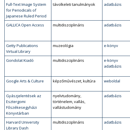
Full-Text Image System
távolkeleti tanulmányok
adatbázis
for Periodicals of
Japanese Ruled Period
GALLICA Open Access
multidiszciplináris
adatbázis
Getty Publications
muzeológia
e-könyv
Virtual Library
Gondolat Kiadó
multidiszciplináris
e-könyv
adatbázis
Google Arts & Culture
képzőművészet, kultúra
weboldal
Gyászjelentések az
nyelvtudomány,
adatbázis
Esztergomi
történelem, vallás,
Főszékesegyházi
vallástudomány
Könyvtárban
Harvard University
multidiszciplináris
adatbázis
Library Dash