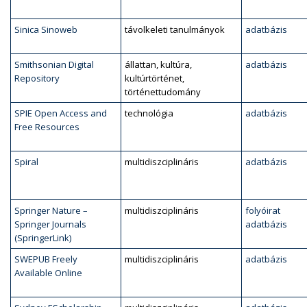
Sinica Sinoweb
távolkeleti tanulmányok
adatbázis
Smithsonian Digital
állattan, kultúra,
adatbázis
Repository
kultúrtörténet,
történettudomány
SPIE Open Access and
technológia
adatbázis
Free Resources
Spiral
multidiszciplináris
adatbázis
Springer Nature –
multidiszciplináris
folyóirat
Springer Journals
adatbázis
(SpringerLink)
SWEPUB Freely
multidiszciplináris
adatbázis
Available Online