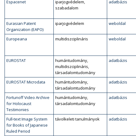
Espacenet
iparjogvédelem,
adatbázis
szabadalom
Eurasian Patent
iparjogvédelem
weboldal
Organization (EAPO)
Europeana
multidiszciplináris
weboldal
EUROSTAT
humántudomány,
adatbázis
multidiszciplináris,
társadalomtudomány
EUROSTAT Microdata
humántudomány,
adatbázis
társadalomtudomány
Fortunoff Video Archive
humántudomány,
adatbázis
for Holocaust
társadalomtudomány
Testimonies
Full-text Image System
távolkeleti tanulmányok
adatbázis
for Books of Japanese
Ruled Period