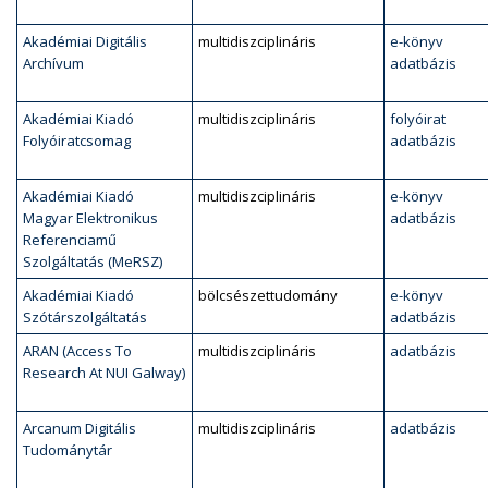
Akadémiai Digitális
multidiszciplináris
e-könyv
Archívum
adatbázis
Akadémiai Kiadó
multidiszciplináris
folyóirat
Folyóiratcsomag
adatbázis
Akadémiai Kiadó
multidiszciplináris
e-könyv
Magyar Elektronikus
adatbázis
Referenciamű
Szolgáltatás (MeRSZ)
Akadémiai Kiadó
bölcsészettudomány
e-könyv
Szótárszolgáltatás
adatbázis
ARAN (Access To
multidiszciplináris
adatbázis
Research At NUI Galway)
Arcanum Digitális
multidiszciplináris
adatbázis
Tudománytár