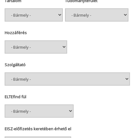
Tartalom
Tudományterület
Hozzáférés
Szolgáltató
ELTEfind fül
EISZ-előfizetés keretében érhető el