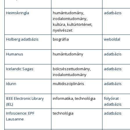
Heimskringla
humántudomány,
adatbázis
irodalomtudomány,
kultúra, kultúrtörténet,
nyelvészet
Holberg adatbázis
biográfia
weboldal
Humanus
humántudomány
adatbázis
Icelandic Sagas
bölcsészettudomány,
adatbázis
irodalomtudomány
Idunn
multidiszciplináris
adatbázis
IEEE Electronic Library
informatika, technológia
folyóirat
(IEL)
adatbázis
Infoscience: EPF
technológia
adatbázis
Lausanne