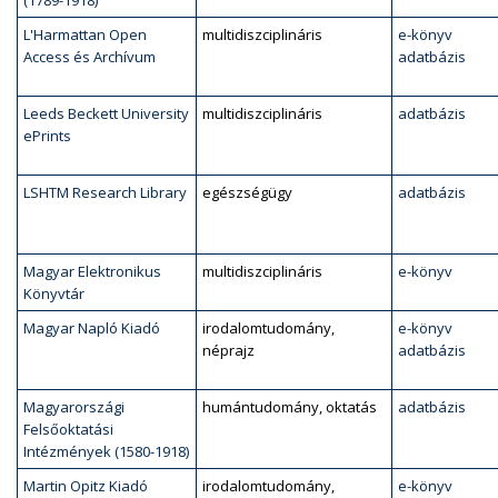
(1789-1918)
L'Harmattan Open
multidiszciplináris
e-könyv
Access és Archívum
adatbázis
Leeds Beckett University
multidiszciplináris
adatbázis
ePrints
LSHTM Research Library
egészségügy
adatbázis
Magyar Elektronikus
multidiszciplináris
e-könyv
Könyvtár
Magyar Napló Kiadó
irodalomtudomány,
e-könyv
néprajz
adatbázis
Magyarországi
humántudomány, oktatás
adatbázis
Felsőoktatási
Intézmények (1580-1918)
Martin Opitz Kiadó
irodalomtudomány,
e-könyv