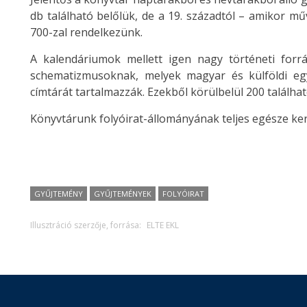
db található belőlük, de a 19. századtól – amikor m
700-zal rendelkezünk.
A kalendáriumok mellett igen nagy történeti for
schematizmusoknak, melyek magyar és külföldi e
címtárát tartalmazzák. Ezekből körülbelül 200 találha
Könyvtárunk folyóirat-állományának teljes egésze ke
GYŰJTEMÉNY
GYŰJTEMÉNYEK
FOLYÓIRAT
Illusztráció szerzője, forrása:
ELTE EKL