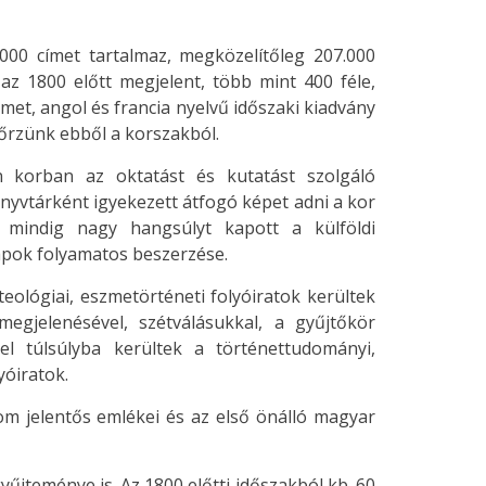
000 címet tartalmaz, megközelítőleg 207.000
az 1800 előtt megjelent, több mint 400 féle,
émet, angol és francia nyelvű időszaki kiadvány
 őrzünk ebből a korszakból.
n korban az oktatást és kutatást szolgáló
nyvtárként igyekezett átfogó képet adni a kor
l mindig nagy hangsúlyt kapott a külföldi
lapok folyamatos beszerzése.
teológiai, eszmetörténeti folyóiratok kerültek
egjelenésével, szétválásukkal, a gyűjtőkör
el túlsúlyba kerültek a történettudományi,
lyóiratok.
m jelentős emlékei és az első önálló magyar
yűjteménye is. Az 1800 előtti időszakból kb. 60