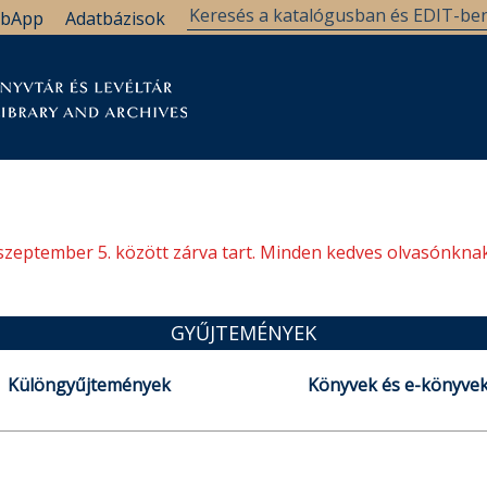
bApp
Adatbázisok
tár
Kutatástámogatás
Levéltár
Támogatás
szeptember 5. között zárva tart. Minden kedves olvasónknak
GYŰJTEMÉNYEK
Különgyűjtemények
Könyvek és e-könyve