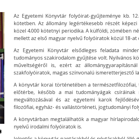
Az Egyetemi Könyvtár folyóirat-gyűjteménye kb. 12.
kötetben. Az állomány legértékesebb részét képezi 
közel 4.000 kötetnyi periodika. A külföldi, zömében n
mellett az első magyar nyelvű folyóiratok közül 18-at
Az Egyetemi Könyvtár elsődleges feladata minde
tudományos szakirodalom gyűjtése volt. Nyilvános kö
műveltségéről is, ezért az állománygyarapításná
szakfolyóiratok, magas színvonalú ismeretterjesztő 
A könyvtár korai történetében a természetfilozófiai, 
előtérbe, később a mai tudományágak csíráinak m
megváltozásával és az egyetemi karok fejlődésév
filozófiai, egyház- és vallástörténeti, jogtudományi fo
A könyvtárban megtalálhatók a magyar hírlapirodalo
nyelvű irodalmi folyóiratok is.
Jelentős a könyvtár naptárakból és névtárakból álló g