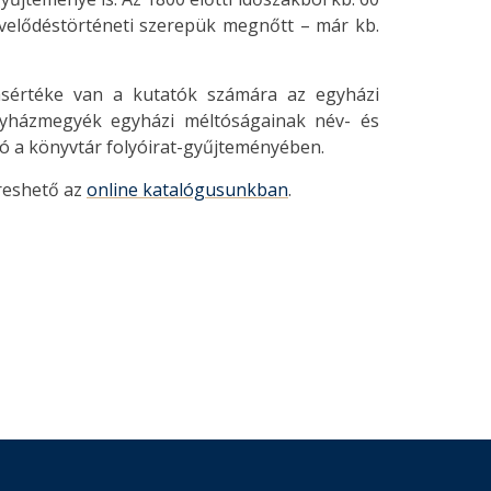
űvelődéstörténeti szerepük megnőtt – már kb.
rásértéke van a kutatók számára az egyházi
gyházmegyék egyházi méltóságainak név- és
tó a könyvtár folyóirat-gyűjteményében.
reshető az
online katalógusunkban
.