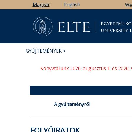
Ugrás
Magyar
English
We
a
tartalomra
Könyv
GYŰJTEMÉNYEK
MORZSA
Könyvtárunk 2026. augusztus 1. és 2026. 
A gyűjteményről
FOLYÓIRATOK