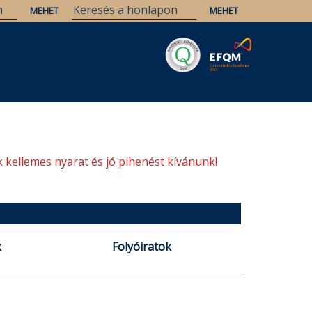
Savaria
Örökség
ELTE Könyvtárak
 kellemes nyarat és jó pihenést kívánunk!
k
Folyóiratok