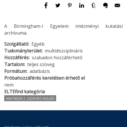
A Birmingham-i Egyetem intézményi kutatási
archívuma.
Szolgáltató
Egyéb
Tudományterület
multidiszciplináris
Hozzáférés
szabadon hozzáférhető
Tartalom
teljes szöveg
Formátum
adatbázis
Próbahozzáférés keretében érhető el
nem
ELTEfind kategória
ADATBÁZIS 1. CSOPORT (KÜLSŐ)