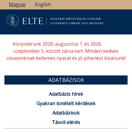
Ugrás
Magyar
English
a
tartalomra
Könyvtárunk 2026. augusztus 1. és 2026.
szeptember 5. között zárva tart. Minden kedves
olvasónknak kellemes nyarat és jó pihenést kívánunk!
ADATBÁZISOK
Adatbázis hírek
Gyakran ismételt kérdések
Adatbázisok
Távoli elérés