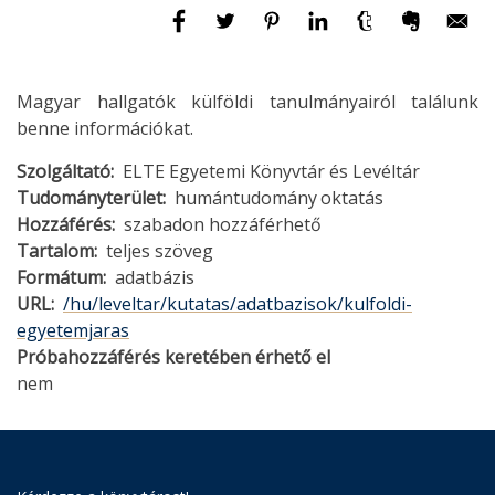
Magyar hallgatók külföldi tanulmányairól találunk
benne információkat.
Szolgáltató
ELTE Egyetemi Könyvtár és Levéltár
Tudományterület
humántudomány
oktatás
Hozzáférés
szabadon hozzáférhető
Tartalom
teljes szöveg
Formátum
adatbázis
URL
/hu/leveltar/kutatas/adatbazisok/kulfoldi-
egyetemjaras
Próbahozzáférés keretében érhető el
nem