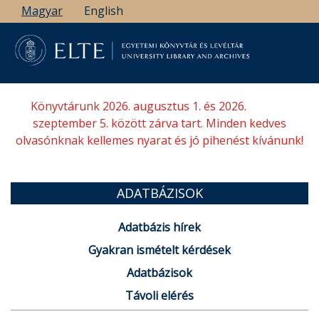
Ugrás
Magyar
English
a
tartalomra
Könyvtárunk 2026. augusztus 1. és 2026.
szeptember 5. között zárva tart. Minden kedves
olvasónknak kellemes nyarat és jó pihenést kívánunk!
ADATBÁZISOK
Adatbázis hírek
Gyakran ismételt kérdések
Adatbázisok
Távoli elérés