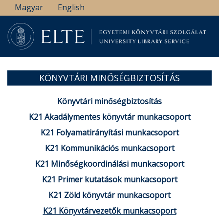
Ugrás
Magyar
English
a
tartalomra
KÖNYVTÁRI MINŐSÉGBIZTOSÍTÁS
Könyvtári minőségbiztosítás
K21 Akadálymentes könyvtár munkacsoport
K21 Folyamatirányítási munkacsoport
K21 Kommunikációs munkacsoport
K21 Minőségkoordinálási munkacsoport
K21 Primer kutatások munkacsoport
K21 Zöld könyvtár munkacsoport
K21 Könyvtárvezetők munkacsoport