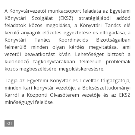
A Könyvtárvezetői munkacsoport feladata az Egyetemi
Könyvtári Szolgálat (EKSZ) stratégiájából adódó
feladatok közös megoldása, a Könyvtári Tanács elé
kerülő anyagok előzetes egyeztetése és elfogadása, a
Könyvtári Tanács Koordinációs Bizottságaiban
felmerülő minden olyan kérdés megvitatása, ami
vezetői beavatkozást kíván. Lehetőséget biztosít a
különböző tagkönyvtárakban felmerülő problémák
közös megbeszélésére, megoldáskeresésre.
Tagja az Egyetemi Könyvtár és Levéltár főigazgatója,
minden kari könyvtár vezetője, a Bölcsészettudományi
Karról a Központi Olvasóterem vezetője és az EKSZ
minőségügyi felelőse.
K21