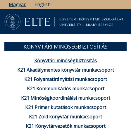
Ugrás
Magyar
English
a
tartalomra
KÖNYVTÁRI MINŐSÉGBIZTOSÍTÁS
Könyvtári minőségbiztosítás
K21 Akadálymentes könyvtár munkacsoport
K21 Folyamatirányítási munkacsoport
K21 Kommunikációs munkacsoport
K21 Minőségkoordinálási munkacsoport
K21 Primer kutatások munkacsoport
K21 Zöld könyvtár munkacsoport
K21 Könyvtárvezetők munkacsoport