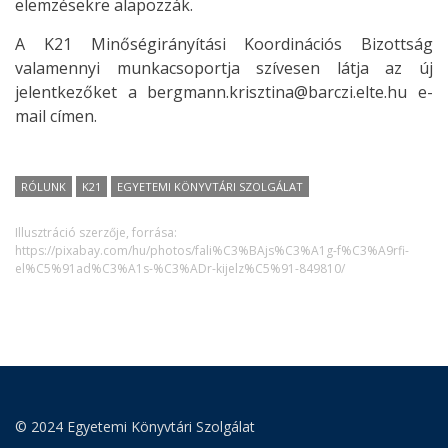
elemzésekre alapozzák.
A K21 Minőségirányítási Koordinációs Bizottság
valamennyi munkacsoportja szívesen látja az új
jelentkezőket a bergmann.krisztina@barczi.elte.hu e-
mail címen.
RÓLUNK
K21
EGYETEMI KÖNYVTÁRI SZOLGÁLAT
Illusztráció szerzője, forrása:
https://pixabay.com/hu/photos/fali%C3%BAjs%C3%A1g-f%C3%A9rfi-
el%C5%91ad%C3%A1s-%C3%ADr-kijelz%C5%91-849810/
© 2024 Egyetemi Könyvtári Szolgálat