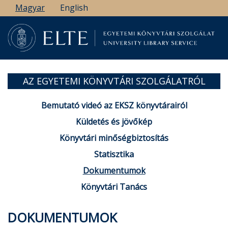
Ugrás
Magyar
English
a
tartalomra
AZ EGYETEMI KÖNYVTÁRI SZOLGÁLATRÓL
Bemutató videó az EKSZ könyvtárairól
Küldetés és jövőkép
Könyvtári minőségbiztosítás
Statisztika
Dokumentumok
Könyvtári Tanács
DOKUMENTUMOK