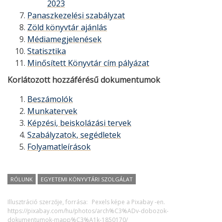
2023
Panaszkezelési szabályzat
Zöld könyvtár ajánlás
Médiamegjelenések
Statisztika
Minősített Könyvtár cím pályázat
Korlátozott hozzáférésű dokumentumok
Beszámolók
Munkatervek
Képzési, beiskolázási tervek
Szabályzatok, segédletek
Folyamatleírások
RÓLUNK
EGYETEMI KÖNYVTÁRI SZOLGÁLAT
Illusztráció szerzője, forrása:
Pexels képe a Pixabay -en.
https://pixabay.com/hu/photos/arch%C3%ADv-dobozok-
dokumentumok-mapp%C3%A1k-1850170/