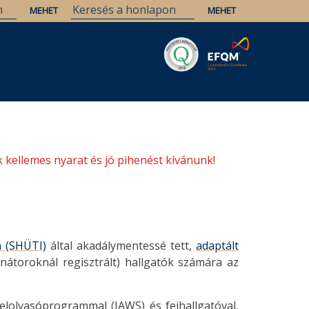
Savaria
Örökség
ELTE Könyvtárak
 kellemes nyarat és jó pihenést kívánunk!
a (SHÜTI)
által akadálymentessé tett,
adaptált
nátoroknál regisztrált) hallgatók számára az
elolvasóprogrammal (JAWS) és fejhallgatóval,