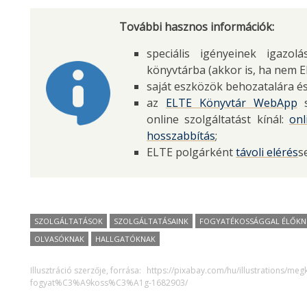
További hasznos információk:
speciális igényeinek igazo
könyvtárba (akkor is, ha nem E
saját eszközök behozatalára és
az
ELTE Könyvtár WebApp
s
online szolgáltatást kínál:
onl
hosszabbítás
;
ELTE polgárként
távoli elérés
s
SZOLGÁLTATÁSOK
SZOLGÁLTATÁSAINK
FOGYATÉKOSSÁGGAL ÉLŐKN
OLVASÓKNAK
HALLGATÓKNAK
Illusztráció szerzője, forrása:
https://pixabay.com/hu/illustration
fogyat%C3%A9koss%C3%A1g-1682903/