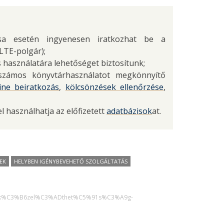
lása esetén ingyenesen iratkozhat be a
LTE-polgár);
 használatára lehetőséget biztosítunk;
zámos könyvtárhasználatot megkönnyítő
ine beiratkozás
,
kölcsönzések ellenőrzése
,
el használhatja az előfizetett
adatbázisok
at.
EK
HELYBEN IGÉNYBEVEHETŐ SZOLGÁLTATÁS
s/megk%C3%B6zel%C3%ADthet%C5%91s%C3%A9g-