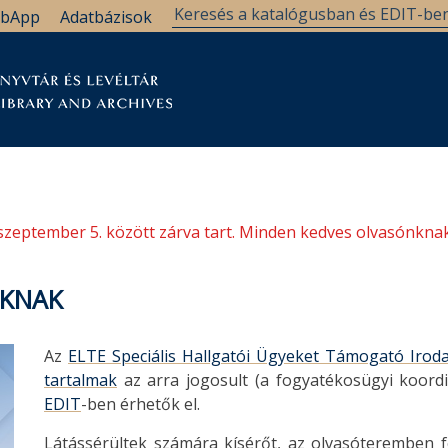
bApp
Adatbázisok
tár
Kutatástámogatás
Levéltár
Támogatás
szeptember 5. között zárva tart. Minden kedves olvasónknak
ÓKNAK
Az
ELTE Speciális Hallgatói Ügyeket Támogató Irod
tartalmak
az arra jogosult (a fogyatékosügyi koordi
EDIT
-ben érhetők el.
Látássérültek számára kísérőt, az olvasóteremben f