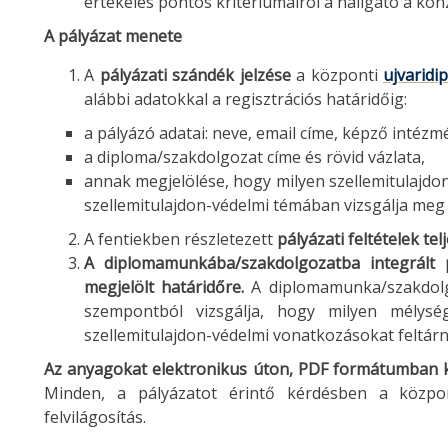
értékelés pontos kritériumairól a hallgató a kon
A pályázat menete
A
pályázati szándék jelzése
a központi
ujvaridi
alábbi adatokkal a regisztrációs határidőig:
a pályázó adatai: neve, email címe, képző intézm
a diploma/szakdolgozat címe és rövid vázlata,
annak megjelölése, hogy milyen szellemitulajdon
szellemitulajdon-védelmi témában vizsgálja meg
A fentiekben részletezett
pályázati feltételek tel
A diplomamunkába/szakdolgozatba integrált p
megjelölt határidőre.
A diplomamunka/szakdolg
szempontból vizsgálja, hogy milyen mélysé
szellemitulajdon-védelmi vonatkozásokat feltárn
Az anyagokat elektronikus úton, PDF formátumban kér
Minden, a pályázatot érintő kérdésben a közpo
felvilágosítás.