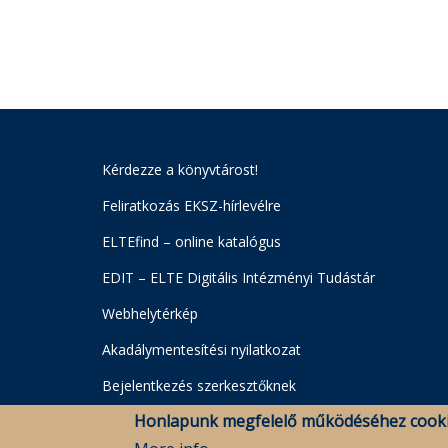
Kérdezze a könyvtárost!
Feliratkozás EKSZ-hírlevélre
ELTEfind – online katalógus
EDIT – ELTE Digitális Intézményi Tudástár
Webhelytérkép
Akadálymentesítési nyilatkozat
Bejelentkezés szerkesztőknek
Honlapunk megfelelő működéséhez cooki