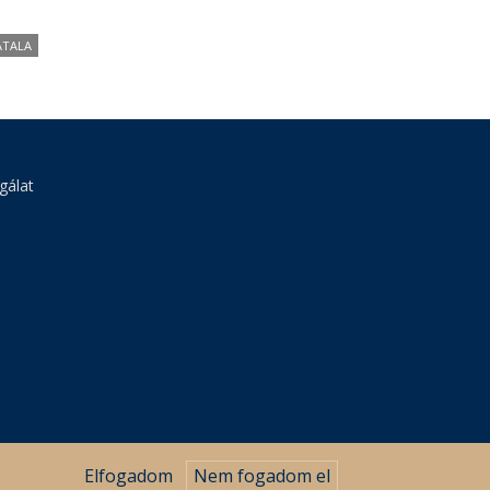
ATALA
gálat
Elfogadom
Nem fogadom el