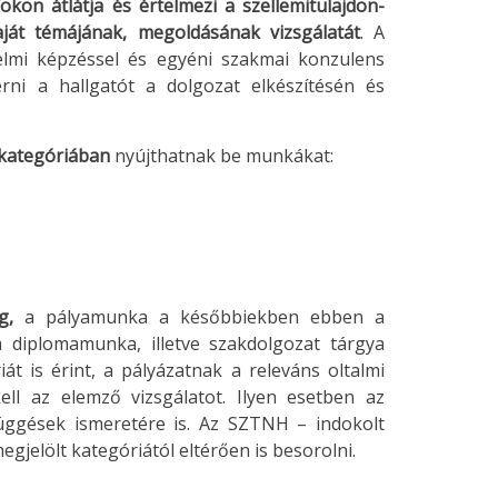
fokon átlátja és értelmezi a szellemitulajdon-
aját témájának, megoldásának vizsgálatát
. A
elmi képzéssel és egyéni szakmai konzulens
érni a hallgatót a dolgozat elkészítésén és
kategóriában
nyújthatnak be munkákat:
eg,
a pályamunka a későbbiekben ebben a
a diplomamunka, illetve szakdolgozat tárgya
 is érint, a pályázatnak a releváns oltalmi
ll az elemző vizsgálatot. Ilyen esetben az
függések ismeretére is. Az SZTNH – indokolt
gjelölt kategóriától eltérően is besorolni.