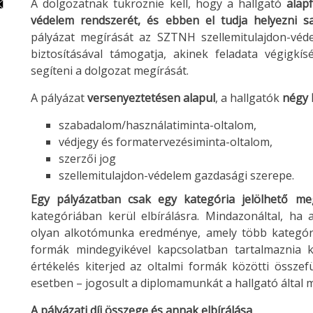
A dolgozatnak tükröznie kell, hogy a hallgató
alap
védelem rendszerét, és ebben el tudja helyezni s
pályázat megírását az SZTNH szellemitulajdon-véd
biztosításával támogatja, akinek feladata végigkís
segíteni a dolgozat megírását.
A pályázat
versenyeztetésen alapul
, a hallgatók
négy 
szabadalom/használatiminta-oltalom,
védjegy és formatervezésiminta-oltalom,
szerzői jog
szellemitulajdon-védelem gazdasági szerepe.
Egy pályázatban csak egy kategória jelölhető m
kategóriában kerül elbírálásra. Mindazonáltal, ha 
olyan alkotómunka eredménye, amely több kategóriát
formák mindegyikével kapcsolatban tartalmaznia ke
értékelés kiterjed az oltalmi formák közötti össze
esetben – jogosult a diplomamunkát a hallgató által me
A pályázati díj összege és annak elbírálása