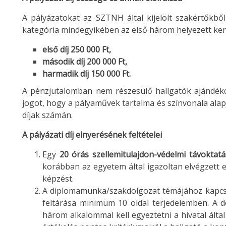
A pályázatokat az SZTNH által kijelölt szakértőkből
kategória mindegyikében az első három helyezett kerül
első díj 250 000 Ft,
második díj 200 000 Ft,
harmadik díj 150 000 Ft.
A pénzjutalomban nem részesülő hallgatók ajándék
jogot, hogy a pályaművek tartalma és színvonala alapj
díjak számán.
A pályázati díj elnyerésének feltételei
Egy
20 órás szellemitulajdon-védelmi távoktatá
korábban az egyetem által igazoltan elvégzett 
képzést.
A diplomamunka/szakdolgozat témájához kapcso
feltárása minimum 10 oldal terjedelemben. A d
három alkalommal kell egyeztetni a hivatal álta