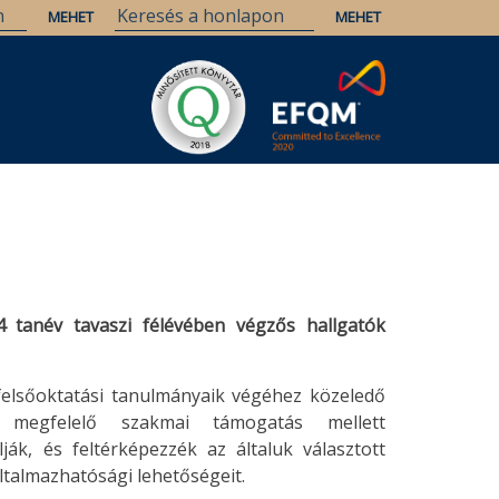
4 tanév tavaszi félévében végzős hallgatók
a felsőoktatási tanulmányaik végéhez közeledő
t megfelelő szakmai támogatás mellett
ják, és feltérképezzék az általuk választott
oltalmazhatósági lehetőségeit.