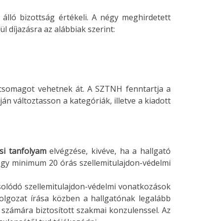
 álló bizottság értékeli. A négy meghirdetett
 díjazásra az alábbiak szerint:
csomagot vehetnek át. A SZTNH fenntartja a
án változtasson a kategóriák, illetve a kiadott
si tanfolyam
elvégzése, kivéve, ha a hallgató
egy minimum 20 órás szellemitulajdon-védelmi
lódó szellemitulajdon-védelmi vonatkozások
olgozat írása közben a hallgatónak legalább
l számára biztosított szakmai konzulenssel. Az