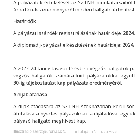
A pályázatok értékelését az SZTNH munkatársaiból fel
Az értékelés eredményéről minden hallgató értesítést
Határidők
A pályázati szándék regisztrálásának határideje:
2024.
A diplomadíj-pályázat elkészítésének határideje:
2024. 
A 2023-24 tanév tavaszi félévben végzős hallgatók pá
végzős hallgatók számára kiírt pályázatokkal együtt
30-ig tájékoztatást kap pályázata eredményéről.
A díjak átadása
A díjak átadására az SZTNH székházában kerül sor ü
átutalása a nyertes pályázóknak a díjátadóval egy i
pályázó hallgató meghívást kap.
Illusztráció szerzője, forrása:
Szellemi Tulajdon Nemzeti Hivatala