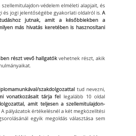
zellemitulajdon-védelem elméleti alapjait, és
s jogi jelentőségébe gyakorlati oldalról is.
A
n tudáshoz jutnak, amit a későbbiekben a
lyen más hivatás keretében is hasznosítani
ben részt vevő hallgatók
vehetnek részt, akik
anulmányaikat.
iplomamunkával/szakdolgozattal
tud nevezni,
lmi vonatkozásait tárja fel
legalább 10 oldal
olgozattal, amit teljesen a szellemitulajdon-
. A pályázatok értékelésnél a két megközelítési
gsorolásánál egyik megoldás választása sem