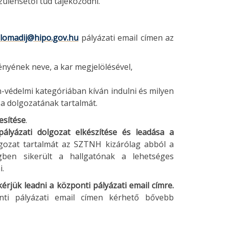
zulensétől tud tájékozódni.
plomadij@hipo.gov.hu
pályázati email címen az
ényének neve, a kar megjelölésével,
-védelmi kategóriában kíván indulni és milyen
 a dolgozatának tartalmát.
jesítése
.
ályázati dolgozat elkészítése és leadása a
ozat tartalmát az SZTNH kizárólag abból a
gben sikerült a hallgatónak a lehetséges
i.
jük leadni a központi pályázati email címre.
nti pályázati email címen kérhető bővebb