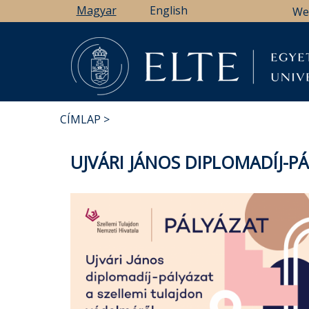
Ugrás
Magyar
English
We
a
tartalomra
CÍMLAP
MORZSA
UJVÁRI JÁNOS DIPLOMADÍJ-P