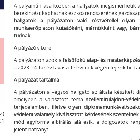
A pályamű írása közben a hallgatók megismerhetik a s
betekintést kaphatnak eszközrendszerének gazdasági é
hallgatók a pályázaton való részvétellel olya
munkaerőpiacon kutatóként, mérnökként vagy bármi
tudnak.
A pályázók köre
A pályázaton azok a
felsőfokú alap- és mesterképzés
a 2023-24. tanév tavaszi félévének végén fejezik be t
A pályázat tartalma
A pályázaton a végzős hallgató az általa készített
d
amelyben a választott téma
szellemitulajdon-véde
terjedelemben,
illetve olyan diplomamunkával/szakd
Z)
védelem valamely kiválasztott kérdésének szentelnek
:51
mód egyforma elbírálás alá esik, a dolgozatok ran
jelent hátrányt.