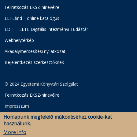
Feliratkozás EKSZ-hírlevélre
ELTEfind – online katalógus
EDIT – ELTE Digitális Intézményi Tudástár
Webhelytérkép
Akadálymentesítési nyilatkozat
Bejelentkezés szerkesztőknek
© 2024 Egyetemi Könyvtári Szolgálat
Feliratkozás EKSZ-hírlevélre
Impresszum
Honlapunk megfelelő működéséhez cookie-kat
Adatkezelési Szabályzat
használunk.
Szerkesztői bejelentkezés
More info