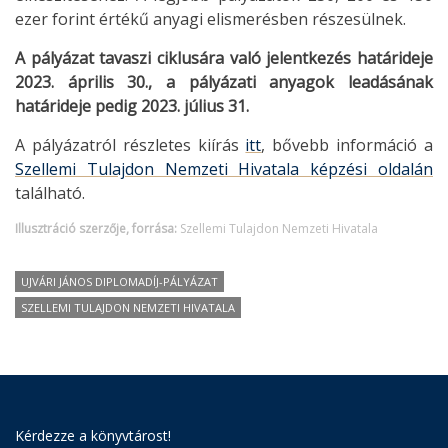
ezer forint értékű anyagi elismerésben részesülnek.
A pályázat tavaszi ciklusára való jelentkezés határideje
2023. április 30., a pályázati anyagok leadásának
határideje pedig 2023. július 31.
A pályázatról részletes kiírás
itt
, bővebb információ a
Szellemi Tulajdon Nemzeti Hivatala képzési oldalán
található.
Illusztráció szerzője, forrása:
Szellemi Tulajdon Nemzeti Hivatala
UJVÁRI JÁNOS DIPLOMADÍJ-PÁLYÁZAT
SZELLEMI TULAJDON NEMZETI HIVATALA
Kérdezze a könyvtárost!