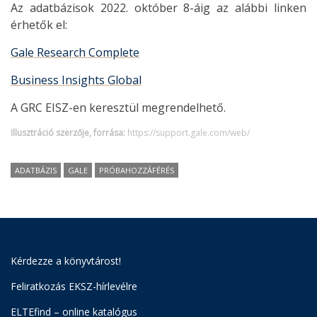
Az adatbázisok 2022. október 8-áig az alábbi linken
érhetők el:
Gale Research Complete
Business Insights Global
A GRC EISZ-en keresztül megrendelhető.
Illusztráció szerzője, forrása:
https://support.gale.com/web/
ADATBÁZIS
GALE
PRÓBAHOZZÁFÉRÉS
Kérdezze a könyvtárost!
Feliratkozás EKSZ-hírlevélre
ELTEfind – online katalógus