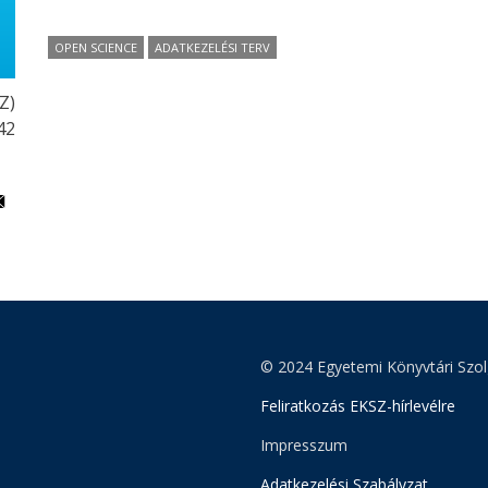
OPEN SCIENCE
ADATKEZELÉSI TERV
Z)
42
© 2024 Egyetemi Könyvtári Szol
Feliratkozás EKSZ-hírlevélre
Impresszum
Adatkezelési Szabályzat