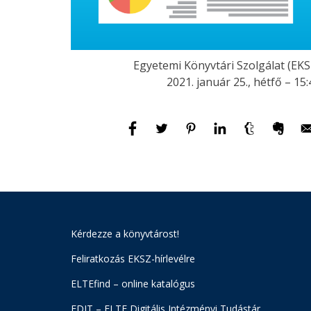
Egyetemi Könyvtári Szolgálat (EKS
2021. január 25., hétfő – 15:
Kérdezze a könyvtárost!
Feliratkozás EKSZ-hírlevélre
ELTEfind – online katalógus
EDIT – ELTE Digitális Intézményi Tudástár