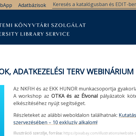
bApp
Adatbázisok
OK, ADATKEZELÉSI TERV WEBINÁRIUM
Az NKFIH és az EKK HUNOR munkacsoportja gyakorla
A workshop az
OTKA és az Élvonal
pályázatok köte
elkészítéséhez nyújt segítséget.
Részleteket az alábbi weboldalon találhatnak:
Kutatá
szervezésében – 10 exkluzív alkalom!
Illusztráció szerzője, forrása:
https://pixabay.com/illustrations/website-