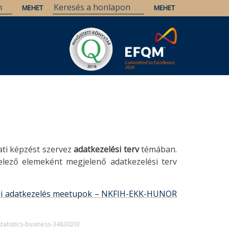
ti képzést szervez
adatkezelési terv
témában.
lező elemeként megjelenő adatkezelési terv
si adatkezelés meetupok – NKFIH-EKK-HUNOR
statistics-business-3483020/