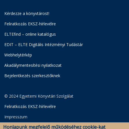
Kérdezze a könyvtárost!
Feliratkozás EKSZ-hírlevélre
ELTEfind – online katalógus
EDIT – ELTE Digitális Intézményi Tudástár
Webhelytérkép
Akadálymentesítési nyilatkozat
Bejelentkezés szerkesztőknek
© 2024 Egyetemi Könyvtári Szolgálat
Feliratkozás EKSZ-hírlevélre
Impresszum
Honlapunk megfelelő működéséhez cookie-kat
Adatkezelési Szabályzat