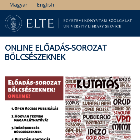
Ugrás
Magyar
English
a
tartalomra
ONLINE ELŐADÁS-SOROZAT
BÖLCSÉSZEKNEK