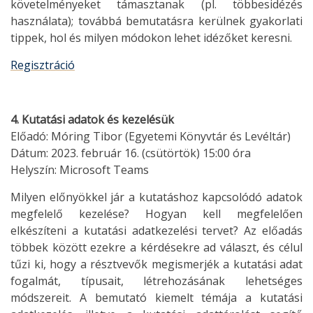
követelményeket támasztanak (pl. többesidézés
használata); továbbá bemutatásra kerülnek gyakorlati
tippek, hol és milyen módokon lehet idézőket keresni.
Regisztráció
4. Kutatási adatok és kezelésük
Előadó: Móring Tibor (Egyetemi Könyvtár és Levéltár)
Dátum: 2023. február 16. (csütörtök) 15:00 óra
Helyszín: Microsoft Teams
Milyen előnyökkel jár a kutatáshoz kapcsolódó adatok
megfelelő kezelése? Hogyan kell megfelelően
elkészíteni a kutatási adatkezelési tervet? Az előadás
többek között ezekre a kérdésekre ad választ, és célul
tűzi ki, hogy a résztvevők megismerjék a kutatási adat
fogalmát, típusait, létrehozásának lehetséges
módszereit. A bemutató kiemelt témája a kutatási