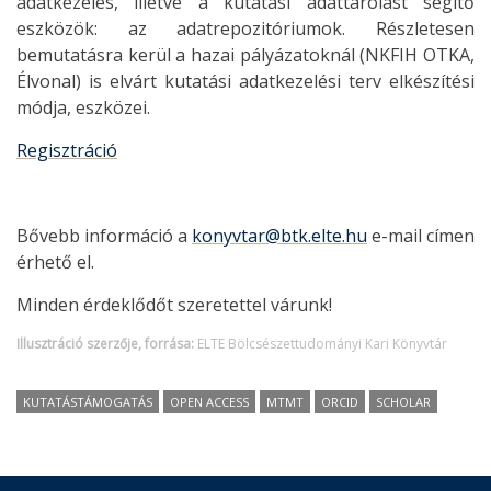
adatkezelés, illetve a kutatási adattárolást segítő
eszközök: az adatrepozitóriumok. Részletesen
bemutatásra kerül a hazai pályázatoknál (NKFIH OTKA,
Élvonal) is elvárt kutatási adatkezelési terv elkészítési
módja, eszközei.
Regisztráció
Bővebb információ a
konyvtar@btk.elte.hu
e-mail címen
érhető el.
Minden érdeklődőt szeretettel várunk!
Illusztráció szerzője, forrása:
ELTE Bölcsészettudományi Kari Könyvtár
KUTATÁSTÁMOGATÁS
OPEN ACCESS
MTMT
ORCID
SCHOLAR