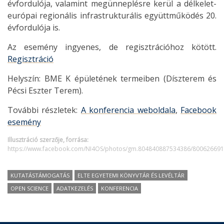
évfordulója, valamint megünneplésre kerül a délkelet-
európai regionális infrastrukturális együttműködés 20.
évfordulója is.
Az esemény ingyenes, de regisztrációhoz kötött.
Regisztráció
Helyszín: BME K épületének termeiben (Díszterem és
Pécsi Eszter Terem).
További részletek:
A konferencia weboldala
,
Facebook
esemény
Illusztráció szerzője, forrása:
https://www.facebook.com/NI4OS/photos/gm.804840887534386/80062669
KUTATÁSTÁMOGATÁS
ELTE EGYETEMI KÖNYVTÁR ÉS LEVÉLTÁR
OPEN SCIENCE
ADATKEZELÉS
KONFERENCIA