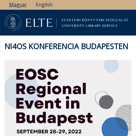
Ugrás
Magyar
English
a
tartalomra
NI4OS KONFERENCIA BUDAPESTEN