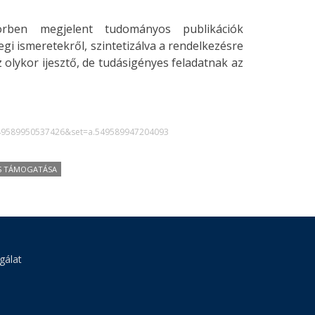
örben megjelent tudományos publikációk
legi ismeretekről, szintetizálva a rendelkezésre
 olykor ijesztő, de tudásigényes feladatnak az
549589950537426&set=a.549589947204093
S TÁMOGATÁSA
gálat