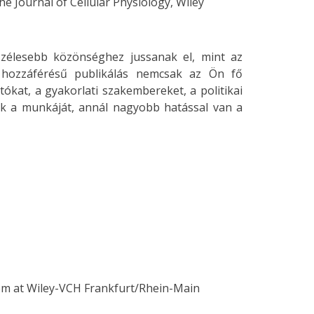
he Journal of Cellular Physiology, Wiley
 szélesebb közönséghez jussanak el, mint az
t hozzáférésű publikálás nemcsak az Ön fő
kat, a gyakorlati szakembereket, a politikai
ák a munkáját, annál nagyobb hatással van a
em at Wiley-VCH Frankfurt/Rhein-Main