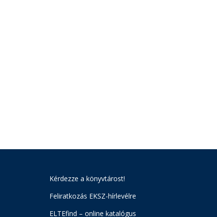
Kérdezze a könyvtárost!
Feliratkozás EKSZ-hírlevélre
ELTEfind – online katalógus