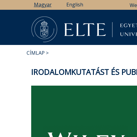
Ugrás
Magyar
English
We
a
tartalomra
CÍMLAP
MORZSA
IRODALOMKUTATÁST ÉS PUB