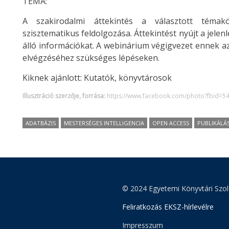
TÉMA:
A szakirodalmi áttekintés a választott témak
szisztematikus feldolgozása. Áttekintést nyújt a jelen
álló információkat. A webinárium végigvezet ennek az
elvégzéséhez szükséges lépéseken.
Kiknek ajánlott: Kutatók, könyvtárosok
Illusztráció szerzője, forrása:
https://www.facebook.com/photo?fbid=
ADATBÁZIS
MESTERSÉGES INTELLIGENCIA
OPEN ACCESS
PUBLIKÁLÁ
© 2024 Egyetemi Könyvtári Szol
Feliratkozás EKSZ-hírlevélre
Impresszum