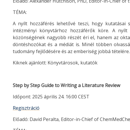
Előadó: Alexander Hutchison, PhD, Editor-in-Chief of t
TÉMA:
A nyílt hozzáférés lehetővé teszi, hogy kutatásai
intézményi könyvtárhoz hozzáférők köre. A nyíl
közönségének nagyobb részét éri el, hanem az oktató
döntéshozókat és a médiát is. Minél többen olvass
tudomány fejlődésére és az emberiség jobbá tételére.
Kiknek ajánlott: Könyvtárosok, kutatók
Step by Step Guide to Writing a Literature Review
Időpont: 2025 április 24. 16:00 CEST
Regisztráció
Előadó: David Peralta, Editor-in-Chief of ChemMedCh