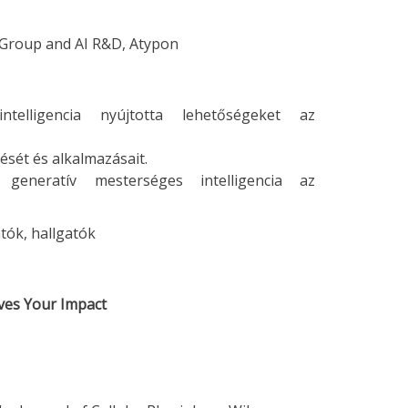
e Group and AI R&D, Atypon
telligencia nyújtotta lehetőségeket az
sét és alkalmazásait.
generatív mesterséges intelligencia az
tók, hallgatók
ves Your Impact